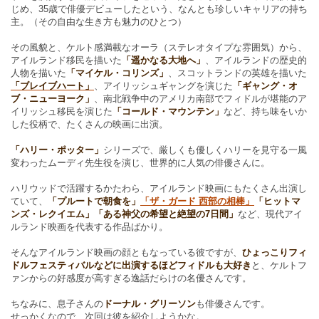
じめ、35歳で俳優デビューしたという、なんとも珍しいキャリアの持ち
主。（その自由な生き方も魅力のひとつ）
その風貌と、ケルト感満載なオーラ（ステレオタイプな雰囲気）から、
アイルランド移民を描いた
「遥かなる大地へ」
、アイルランドの歴史的
人物を描いた
「マイケル・コリンズ」
、スコットランドの英雄を描いた
「ブレイブハート」
、アイリッシュギャングを演じた
「ギャング・オ
ブ・ニューヨーク」
、南北戦争中のアメリカ南部でフィドルが堪能のア
イリッシュ移民を演じた
「コールド・マウンテン」
など、持ち味をいか
した役柄で、たくさんの映画に出演。
「ハリー・ポッター」
シリーズで、厳しくも優しくハリーを見守る一風
変わったムーディ先生役を演じ、世界的に人気の俳優さんに。
ハリウッドで活躍するかたわら、アイルランド映画にもたくさん出演し
ていて、
「プルートで朝食を」
「ザ・ガード 西部の相棒」
「ヒットマ
ンズ・レクイエム」「ある神父の希望と絶望の7日間」
など、現代アイ
ルランド映画を代表する作品ばかり。
そんなアイルランド映画の顔ともなっている彼ですが、
ひょっこりフィ
ドルフェスティバルなどに出演するほどフィドルも大好き
と、ケルトフ
ァンからの好感度が高すぎる逸話だらけの名優さんです。
ちなみに、息子さんの
ドーナル・グリーソン
も俳優さんです。
せっかくなので、次回は彼を紹介しようかな。