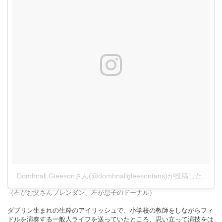
Domhnall Gleesonさん(@domhnallgleesonfans)が投稿した写真
（右がお父さんブレンダン、左が息子のドーナル）
ダブリン生まれの生粋のアイリッシュで、小学校の教師をしながらフィ
ドルを演奏する一般人ライフを送っていたところ、思い立って演技をは