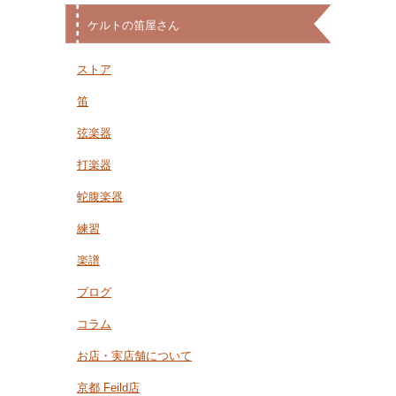
ケルトの笛屋さん
ストア
笛
弦楽器
打楽器
蛇腹楽器
練習
楽譜
ブログ
コラム
お店・実店舗について
京都 Feild店