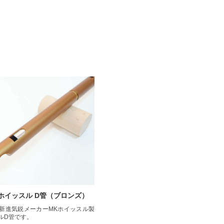
ー・ホイッスル D管（ブロンズ）
新進気鋭メーカーMKホイッスル製
ルD管です。