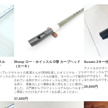
ッスル
Sheep ロー・ホイッスル D管 カーブヘッド
Susato 2キ
管
（カーキ）
アメリカのスザー
ローホイッスルで
ev（アレクサ
ケルトの笛屋さんがOEM生産したオリジナル・ブラ
ものではなく、手
イッスル D
ンドのティン・ホイッスルが誕生。ヨーロッパで販売
るためのものです
されている同デザインのホイッスルと同じクオリティ
を誇り、直輸入により価格を低く抑えることに成功し
39,600円
ました。入門者からプロフェッショナルなレベルまで
ご満足いただけるクオリティをお楽しみください。
37,600円