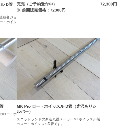
完売（ご予約受付中）
72,300円
スル D管
※ 前回販売価格：72300円
の後継者ジョ
ー・ホイッ
D管
MK Pro ロー・ホイッスル D管（光沢ありシ
ルバー）
のロー・ホ
スコットランドの新進気鋭メーカーMKホイッスル製
のロー・ホイッスルD管です。