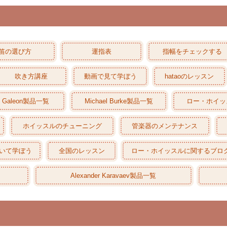
笛の選び方
運指表
指幅をチェックする
吹き方講座
動画で見て学ぼう
hataoのレッスン
Galeon製品一覧
Michael Burke製品一覧
ロー・ホイッ
ホイッスルのチューニング
管楽器のメンテナンス
いて学ぼう
全国のレッスン
ロー・ホイッスルに関するブロ
Alexander Karavaev製品一覧