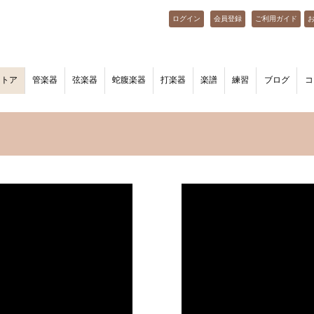
ログイン
会員登録
ご利用ガイド
ストア
管楽器
弦楽器
蛇腹楽器
打楽器
楽譜
練習
ブログ
コ