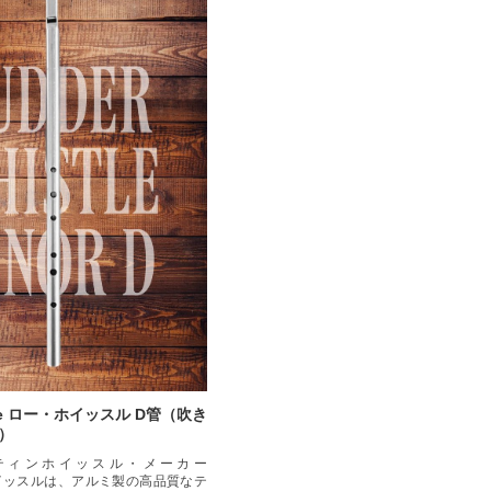
stle ロー・ホイッスル D管（吹き
）
ティンホイッスル・メーカー
ホイッスルは、アルミ製の高品質なテ