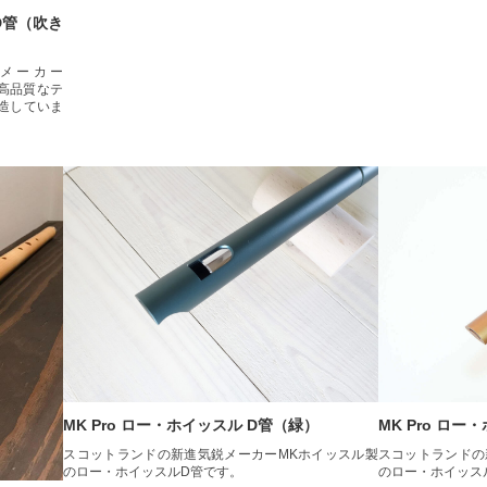
 D管（吹き
メーカー
の高品質なテ
造していま
MK Pro ロー・ホイッスル D管（緑）
MK Pro ロ
スコットランドの新進気鋭メーカーMKホイッスル製
スコットランドの
のロー・ホイッスルD管です。
のロー・ホイッス