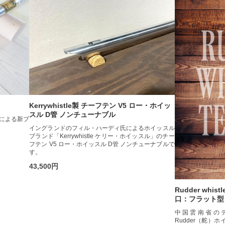
Kerrywhistle製 チーフテン V5 ロー・ホイッ
スル D管 ノンチューナブル
による新ブ
イングランドのフィル・ハーディ氏によるホイッスル
ブランド「Kerrywhistle ケリー・ホイッスル」のチー
フテン V5 ロー・ホイッスル D管 ノンチューナブルで
す。
43,500円
Rudder whi
口：フラット型
中国雲南省の
Rudder（舵）