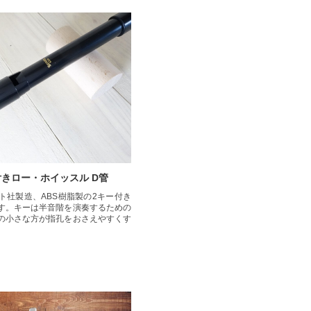
ー付きロー・ホイッスル D管
ト社製造、ABS樹脂製の2キー付き
す。キーは半音階を演奏するための
の小さな方が指孔をおさえやすくす
。