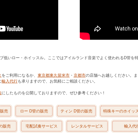
ーブ低いロー・ホイッスル。ここではアイルランド音楽でよく使われるD管を
ス
をご利用になるか、
東京都東久留米市
・
京都市
の店舗へお越しください。ま
に
輸入代行
も承りますので、お気軽にご相談ください。
表
にしたものを公開しておりますので、ぜひ参考ください！
販売
ロー D管の販売
ティン D管の販売
特殊キーのホイッ
の販売
宅配試奏サービス
レンタルサービス
輸入代