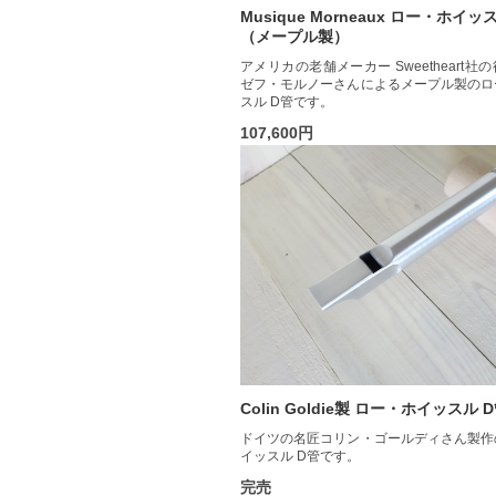
Musique Morneaux ロー・ホイッ
（メープル製）
アメリカの老舗メーカー Sweetheart社
ゼフ・モルノーさんによるメープル製のロ
スル D管です。
107,600円
Colin Goldie製 ロー・ホイッスル 
ドイツの名匠コリン・ゴールディさん製作
イッスル D管です。
完売