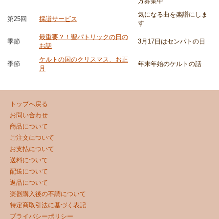
方募集中
気になる曲を楽譜にしま
第25回
採譜サービス
す
最重要？！聖パトリックの日の
季節
3月17日はセンパトの日
お話
ケルトの国のクリスマス、お正
季節
年末年始のケルトの話
月
トップへ戻る
お問い合わせ
商品について
ご注文について
お支払について
送料について
配送について
返品について
楽器購入後の不調について
特定商取引法に基づく表記
プライバシーポリシー