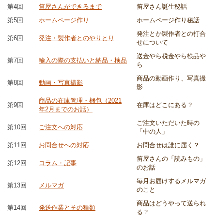
第4回
笛屋さんができるまで
笛屋さん誕生秘話
第5回
ホームページ作り
ホームページ作り秘話
発注とか製作者との打合
第6回
発注・製作者とのやりとり
せについて
送金やら税金やら検品や
第7回
輸入の際の支払いと納品・検品
ら
商品の動画作り、写真撮
第8回
動画・写真撮影
影
商品の在庫管理・梱包（2021
第9回
在庫はどこにある？
年2月までのお話）
ご注文いただいた時の
第10回
ご注文への対応
「中の人」
第11回
お問合せへの対応
お問合せは誰に届く？
笛屋さんの「読みもの」
第12回
コラム・記事
のお話
毎月お届けするメルマガ
第13回
メルマガ
のこと
商品はどうやって送られ
第14回
発送作業とその種類
る？