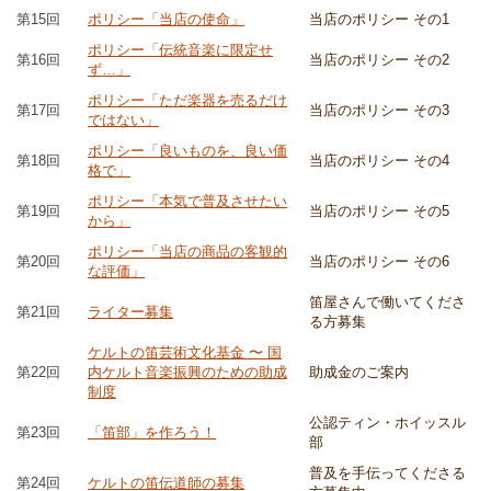
第15回
ポリシー「当店の使命」
当店のポリシー その1
ポリシー「伝統音楽に限定せ
第16回
当店のポリシー その2
ず…」
ポリシー「ただ楽器を売るだけ
第17回
当店のポリシー その3
ではない」
ポリシー「良いものを、良い価
第18回
当店のポリシー その4
格で」
ポリシー「本気で普及させたい
第19回
当店のポリシー その5
から」
ポリシー「当店の商品の客観的
第20回
当店のポリシー その6
な評価」
笛屋さんで働いてくださ
第21回
ライター募集
る方募集
ケルトの笛芸術文化基金 〜 国
第22回
内ケルト音楽振興のための助成
助成金のご案内
制度
公認ティン・ホイッスル
第23回
「笛部」を作ろう！
部
普及を手伝ってくださる
第24回
ケルトの笛伝道師の募集