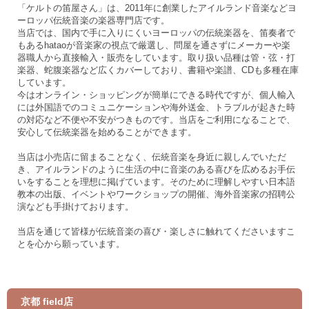
「ケルトの笛屋さん」は、2011年に創業したアイルランド音楽などヨ
ーロッパ伝統音楽の楽器専門店です。
当店では、国内で手に入りにくいヨーロッパの伝統楽器を、笛奏者で
もあるhataoが音楽家の視点で厳選し、問屋を通さずにメーカーや楽
器職人から直接輸入・販売をしています。取り扱い品種は管・弦・打
楽器、蛇腹楽器など広くカバーしており、書籍や楽譜、CDも多種在庫
しています。
今はオンライン・ショッピングが簡単にできる時代ですが、個人輸入
には外国語でのコミュニケーションや海外送金、トラブルが起きた時
の対応など不便や不安がつきものです。当店をご利用になることで、
安心して伝統楽器を始めることができます。
当店は小売店に留まることなく、伝統音楽を身近に親しんでいただ
き、アイルランドのように生活の中に音楽のある喜びを広めるお手伝
いをすることを理想に掲げています。そのために理解しやすい日本語
教本の出版、イベントやワークショップの開催、海外音楽家の招聘公
演なども手掛けております。
当店を通じて皆様が伝統音楽の喜び・楽しさに触れてくださいますこ
とを心から願っています。
京都 field店