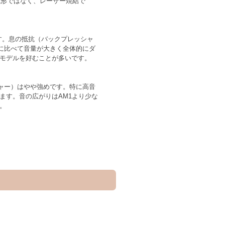
成形ではなく、レーザー焼結で
ます。息の抵抗（バックプレッシャ
デルに比べて音量が大きく全体的にダ
のモデルを好むことが多いです。
シャー）はやや強めです。特に高音
ます。音の広がりはAM1より少な
。