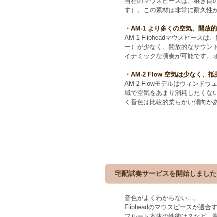
当社のマウスピースは、継ぎ目
す）。この素材は非常に耐久性
・AM-1 より多くの空気、開放
AM-1 Flipheadマウス
ー）が少なく、開放的なサウン
イナミックな演奏が可能です。オ
・AM-2 Flow 空気は少なく、
AM-2 Flowモデルはウィ
域で空気をあまり消耗したくない
く音色は比較的柔らかい傾向が
宅配試奏サービスを開始しました
音色がよくわからない...。
Flipheadのマウスピースが適合す
フルート本体の性能は？など、