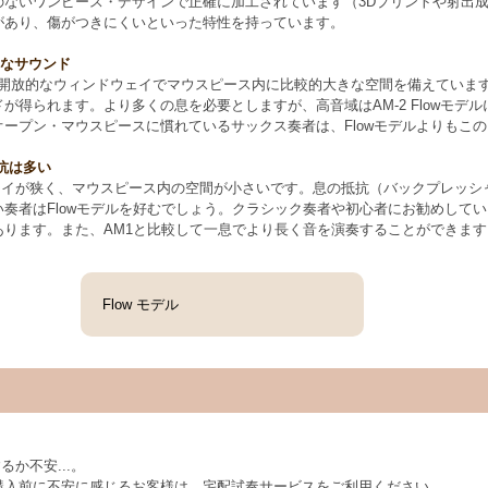
のないワンピース・デザインで正確に加工されています（3Dプリントや射出
があり、傷がつきにくいといった特性を持っています。
的なサウンド
ピースは、開放的なウィンドウェイでマウスピース内に比較的大きな空間を備えてい
ドが得られます。より多くの息を必要としますが、高音域は
AM-2
Flowモ
ープン・マウスピースに慣れているサックス奏者は、Flowモデルよりもこ
抵抗は多い
ンドウェイが狭く、マウスピース内の空間が小さいです。息の抵抗（バックプレッ
奏者はFlowモデルを好むでしょう。クラシック奏者や初心者にお勧めしてい
あります。また、AM1と比較して一息でより長く音を演奏することができます
Flow モデル
るか不安...。
購入前に不安に感じるお客様は、宅配試奏サービスをご利用ください。