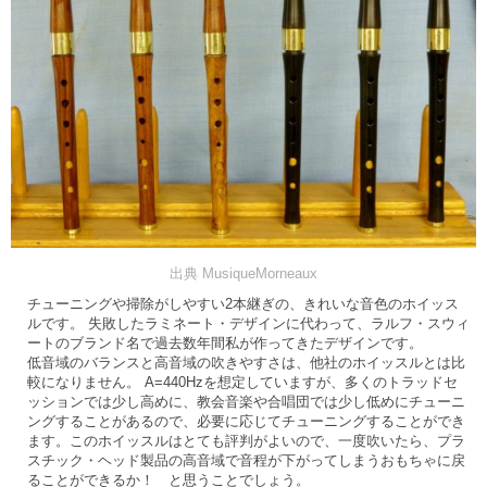
出典 MusiqueMorneaux
チューニングや掃除がしやすい2本継ぎの、きれいな音色のホイッス
ルです。 失敗したラミネート・デザインに代わって、ラルフ・スウィ
ートのブランド名で過去数年間私が作ってきたデザインです。
低音域のバランスと高音域の吹きやすさは、他社のホイッスルとは比
較になりません。 A=440Hzを想定していますが、多くのトラッドセ
ッションでは少し高めに、教会音楽や合唱団では少し低めにチューニ
ングすることがあるので、必要に応じてチューニングすることができ
ます。このホイッスルはとても評判がよいので、一度吹いたら、プラ
スチック・ヘッド製品の高音域で音程が下がってしまうおもちゃに戻
ることができるか！ と思うことでしょう。