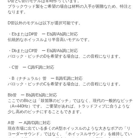
D管とC管のモデルは常時作っています。
ブラックウッド製をご希望の場合は材料の入手が困難なため、特注と
なります。
D管以外のモデルは以下が選択可能です。
・EbまたはD#管 ー Eb調/Ab調に対応
伝統的なホイッスルより半音高いモデルです。
・DbまたはC#管 ー Eb調/Ab調に対応
バロック・ピッチのDを希望する場合は、この音程になります。
・C管 ー C調/F調に対応
・B（ナチュラル）管 ー B調/E調に対応
バロック・ピッチのCを希望する場合は、この音程になります。
Bb管 ー Bb調/Eb調に対応
ここでのBbとは「鼓笛隊のピッチ」ではなく、現代の一般的なピッチ
（A=440Hz）です。 ご要望があれば、トラッドフィブに合うような
少し高めのピッチにすることもできます。
A管 ー A調/D調に対応
現在市場に出ている多くのA型ホイッスルのような大きなボアの「リ
コーダーサウンド」ではなく、「ホイッスルサウンド」を維持してい