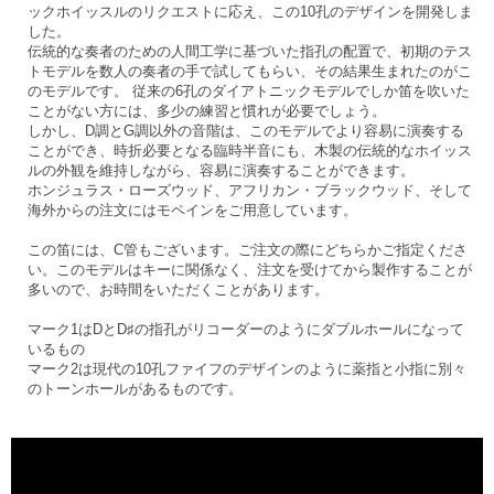
ックホイッスルのリクエストに応え、この10孔のデザインを開発しま
した。
伝統的な奏者のための人間工学に基づいた指孔の配置で、初期のテス
トモデルを数人の奏者の手で試してもらい、その結果生まれたのがこ
のモデルです。 従来の6孔のダイアトニックモデルでしか笛を吹いた
ことがない方には、多少の練習と慣れが必要でしょう。
しかし、D調とG調以外の音階は、このモデルでより容易に演奏する
ことができ、時折必要となる臨時半音にも、木製の伝統的なホイッス
ルの外観を維持しながら、容易に演奏することができます。
ホンジュラス・ローズウッド、アフリカン・ブラックウッド、そして
海外からの注文にはモペインをご用意しています。
この笛には、C管もございます。ご注文の際にどちらかご指定くださ
い。このモデルはキーに関係なく、注文を受けてから製作することが
多いので、お時間をいただくことがあります。
マーク1はDとD♯の指孔がリコーダーのようにダブルホールになって
いるもの
マーク2は現代の10孔ファイフのデザインのように薬指と小指に別々
のトーンホールがあるものです。