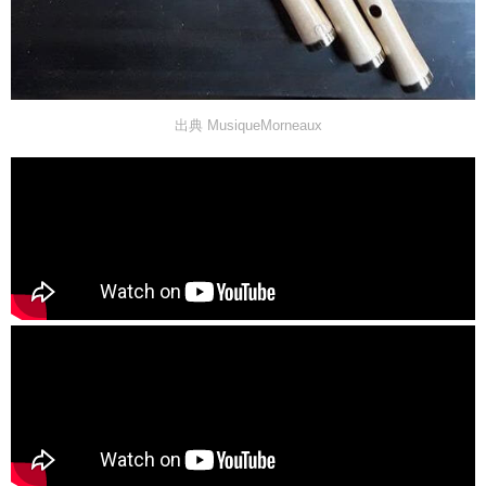
出典 MusiqueMorneaux