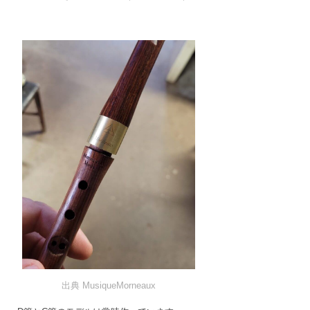
出典 MusiqueMorneaux