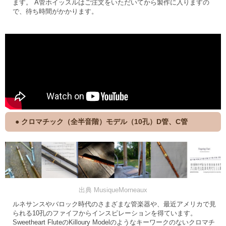
ます。 A管ホイッスルはご注文をいただいてから製作に入りますの
で、待ち時間がかかります。
● クロマチック（全半音階）モデル（10孔）D管、C管
出典 MusiqueMorneaux
ルネサンスやバロック時代のさまざまな管楽器や、最近アメリカで見
られる10孔のファイフからインスピレーションを得ています。
Sweetheart FluteのKilloury Modelのようなキーワークのないクロマチ