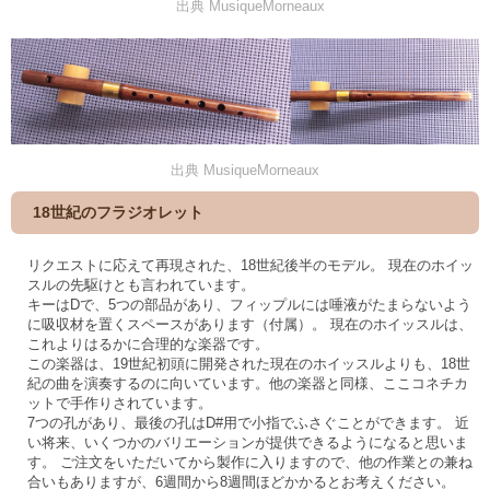
出典 MusiqueMorneaux
出典 MusiqueMorneaux
18世紀のフラジオレット
リクエストに応えて再現された、18世紀後半のモデル。 現在のホイッ
スルの先駆けとも言われています。
キーはDで、5つの部品があり、フィップルには唾液がたまらないよう
に吸収材を置くスペースがあります（付属）。 現在のホイッスルは、
これよりはるかに合理的な楽器です。
この楽器は、19世紀初頭に開発された現在のホイッスルよりも、18世
紀の曲を演奏するのに向いています。他の楽器と同様、ここコネチカ
ットで手作りされています。
7つの孔があり、最後の孔はD#用で小指でふさぐことができます。 近
い将来、いくつかのバリエーションが提供できるようになると思いま
す。 ご注文をいただいてから製作に入りますので、他の作業との兼ね
合いもありますが、6週間から8週間ほどかかるとお考えください。