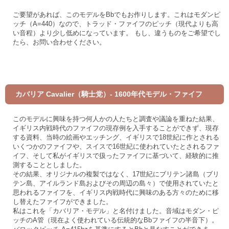
ご要望があれば、このモデルをBbでもお作りします。これはモダンピ
ッチ（A=440）なので、トラッド・ファイフのピッチ（現代よりも高
い音程）より少し低めになっています。 もし、違うものをご希望でし
たら、お問い合わせください。
カバリア Cavalier（騎士党）- 1600年代モデル・ファイフ
このモデルに興味を持つ何人かの人たちと調査や議論を重ねた結果、
イギリス内戦時代のファイフの現存例を入手することができず、現存
する資料、当時の絵画やエッチング、イギリスで18世紀に作とされる
いくつかのファイフや、スイスで16世紀に使われていたとされるファ
イフ、そして私がイギリスで扱ったファイフに基づいて、経験的に推
測することとしました。
その結果、オリジナルの複製ではなく、17世紀にブリテン諸島（ブリ
テン島、アイルランド島およびその周辺の島々）で使用されていたと
思われるファイフを、イギリス内戦時代に興味のある方々のために移
し替えたファイフができました。
私はこれを「カバリア・モデル」と名付けました。音域はモダン・ピ
ッチのA管（現在よく使われている伝統的なBbファイフの半音下）。