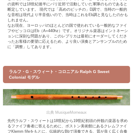
の資料では18世紀後半にパリ近郊で活動していた軍隊のものであると
断定しています。 現代では「高めのピッチの」D調で、当時の一般的
な音程は現代より半音低いので、当時はこれをEb調と見なしたのかも
しれません。
なお現在、ヨーロッパのほとんどの国で使われている一般的なファイ
フやピッコロはEb（A=440hz）です。オリジナル楽器はイントネーシ
ョンに深刻な問題があり、このレプリカは最初にオーダーしてくださ
ったお客様の要望に応えるため、より良い演奏とアンサンブルのため
に「調整」してあります。
ラルフ・G・スウィート・コロニアル Ralph G Sweet
Colonial モデル
出典 MusiqueMorneaux
先代ラルフ・スウィートは18世紀から19世紀初頭の外観の楽器を求め
るファイフ奏者に答えるために、ボストン美術館にあるクレムファイ
フKlemm fifeをもとに、伝統的なBbで演奏できる、質が良く広く合奏