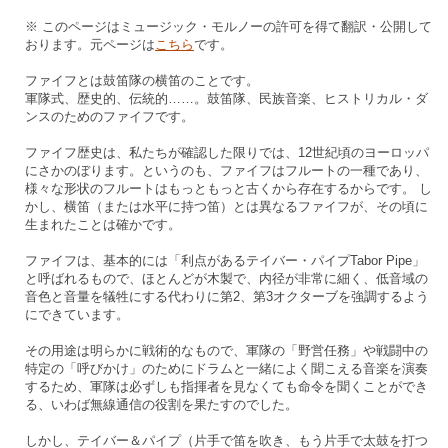
※ このページはミュージック・モルノーの許可を得て翻訳・公開して
おります。元ページは
こちら
です。
ファイフとは鼓笛隊の横笛のことです。
軍隊式、歴史的、伝統的……。鼓笛隊、民族音楽、ヒストリカル・ダ
ンスのためのファイフです。
ファイフ歴史は、私たちが確認した限りでは、12世紀頃のヨーロッパ
にさかのぼります。というのも、ファイフはフルートの一種であり、
様々な形状のフルートはもっともっと古くから存在するからです。 し
かし、横笛（または水平に持つ笛）とは異なるファイフが、その頃に
生まれたことは確かです。
ファイフは、基本的には「利点があるテイバー・パイプTabor Pipe」
と呼ばれるもので、ほとんどが木製で、内径が非常に細く、低音域の
音色と音量を犠牲にする代わりに第2、第3オクターブを強調するよう
にできています。
その用途は明らかに戦術的なもので、軍隊の「野営任務」や戦闘中の
特定の「呼びかけ」のためにドラムと一緒によく聞こえる音楽を演奏
するため、軍隊は必ずしも指揮者を見なくても命令を聞くことができ
る、いわば無線通信の役割を果たすのでした。
しかし、テイバー＆パイプ（片手で笛を吹き、もう片手で太鼓を打つ