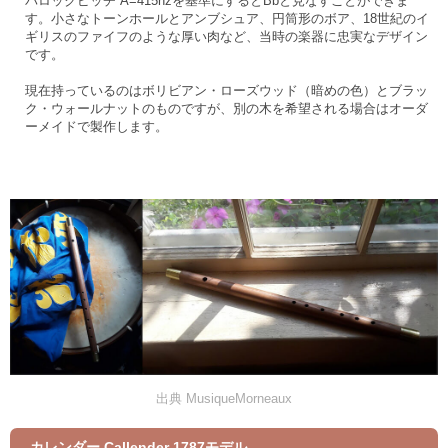
バロックピッチ A=415hzを基準にするとBbと見なすことができま
す。小さなトーンホールとアンブシュア、円筒形のボア、18世紀のイ
ギリスのファイフのような厚い肉など、当時の楽器に忠実なデザイン
です。
現在持っているのはボリビアン・ローズウッド（暗めの色）とブラッ
ク・ウォールナットのものですが、別の木を希望される場合はオーダ
ーメイドで製作します。
出典 MusiqueMorneaux
カレンダー Callender 1787モデル