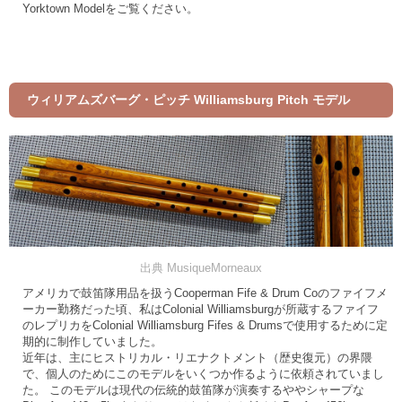
Yorktown Modelをご覧ください。
ウィリアムズバーグ・ピッチ Williamsburg Pitch モデル
出典 MusiqueMorneaux
アメリカで鼓笛隊用品を扱うCooperman Fife & Drum Coのファイフメ
ーカー勤務だった頃、私はColonial Williamsburgが所蔵するファイフ
のレプリカをColonial Williamsburg Fifes & Drumsで使用するために定
期的に制作していました。
近年は、主にヒストリカル・リエナクトメント（歴史復元）の界隈
で、個人のためにこのモデルをいくつか作るように依頼されていまし
た。 このモデルは現代の伝統的鼓笛隊が演奏するややシャープな