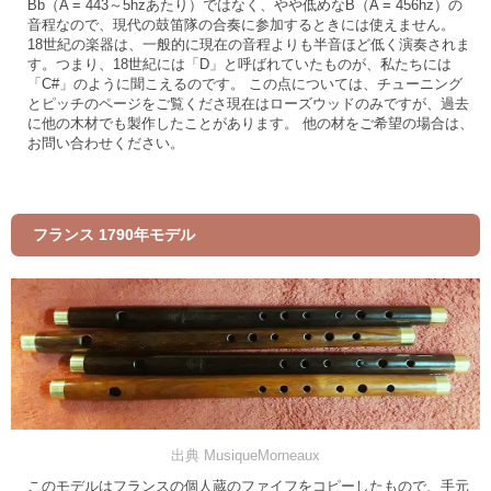
Bb（A = 443～5hzあたり）ではなく、やや低めなB（A = 456hz）の
音程なので、現代の鼓笛隊の合奏に参加するときには使えません。
18世紀の楽器は、一般的に現在の音程よりも半音ほど低く演奏されま
す。つまり、18世紀には「D」と呼ばれていたものが、私たちには
「C#」のように聞こえるのです。 この点については、チューニング
とピッチのページをご覧くださ現在はローズウッドのみですが、過去
に他の木材でも製作したことがあります。 他の材をご希望の場合は、
お問い合わせください。
フランス 1790年モデル
出典 MusiqueMorneaux
このモデルはフランスの個人蔵のファイフをコピーしたもので、手元