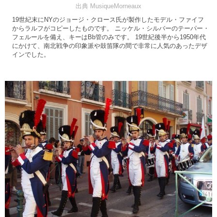
出典 MusiqueMorneaux
19世紀末にNYのジョージ・クロース氏が製作したモデル・ファイフ
からラルフがコピーしたものです。 ニッケル・シルバーのテーパー・
フェルールを備え、キーはBb管のみです。 19世紀後半から1950年代
にかけて、南北戦争の印象派や鼓笛隊の間で非常に人気のあったデザ
インでした。