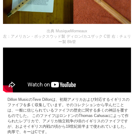
出典 MusiqueMorneaux
左：アメリカン・ボックスウッド製 ディロン/カユザック C管 右：チェリ
ー製 Bb管
Dillon MusicのTeve Dillonは、初期アメリカおよび対応するイギリスの
ファイフを多く収集しています。そのコレクションから学んだこと
は、一般に信じられているファイフの歴史に関する多くの神話を覆す
ものでした。 このファイフはロンドンのThomas Cahusacによって作
られたレプリカで、アメリカ独立戦争の頃のイギリスのファイフです
が、およそイギリス内戦の頃から19世紀前半まで使われていました。
肉厚で、キーはCです。