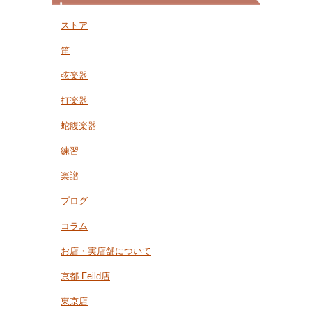
ストア
笛
弦楽器
打楽器
蛇腹楽器
練習
楽譜
ブログ
コラム
お店・実店舗について
京都 Feild店
東京店