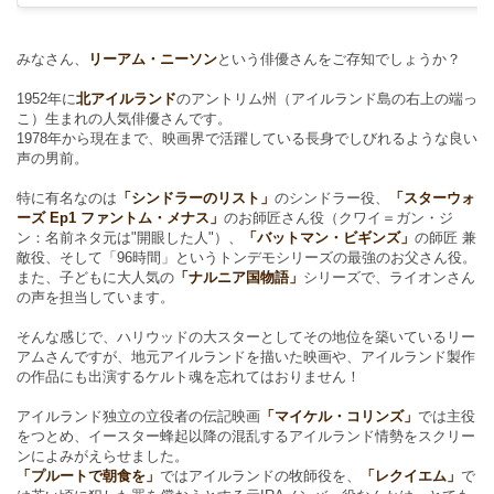
みなさん、
リーアム・ニーソン
という俳優さんをご存知でしょうか？
1952年に
北アイルランド
のアントリム州（アイルランド島の右上の端っ
こ）生まれの人気俳優さんです。
1978年から現在まで、映画界で活躍している長身でしびれるような良い
声の男前。
特に有名なのは
「シンドラーのリスト」
のシンドラー役、
「スターウォ
ーズ Ep1 ファントム・メナス」
のお師匠さん役（クワイ＝ガン・ジ
ン：名前ネタ元は"開眼した人"）、
「バットマン・ビギンズ」
の師匠 兼
敵役、そして「96時間」というトンデモシリーズの最強のお父さん役。
また、子どもに大人気の
「ナルニア国物語」
シリーズで、ライオンさん
の声を担当しています。
そんな感じで、ハリウッドの大スターとしてその地位を築いているリー
アムさんですが、地元アイルランドを描いた映画や、アイルランド製作
の作品にも出演するケルト魂を忘れてはおりません！
アイルランド独立の立役者の伝記映画
「マイケル・コリンズ」
では主役
をつとめ、イースター蜂起以降の混乱するアイルランド情勢をスクリー
ンによみがえらせました。
「プルートで朝食を」
ではアイルランドの牧師役を、
「レクイエム」
で