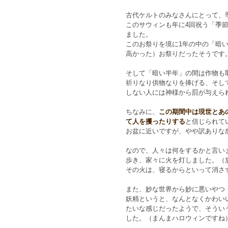
古代ケルトのみなさんにとって、
このサウィンも年に4回祝う「季
ました。
このお祭りを境に1年の中の「暗
高かった）お祭りだったそうです
そして「暗い半年」の間は作物も
祈りなり供物なりを捧げる、そし
しない人には神様から罰が与えら
ちなみに、
この期間中は現世とあ
て人を攫ったりする
と信じられて
お盆に近いですが、やや訳ありな
なので、人々は何をするかと言い
歩き、家々に火を灯しました。（
その火は、寝るからといって消さ
また、妙な世界から妙に悪いやつ
妖精というと、なんとなくかわい
たいな感じだったようで、そうい
した。（まんまハロウィンですね