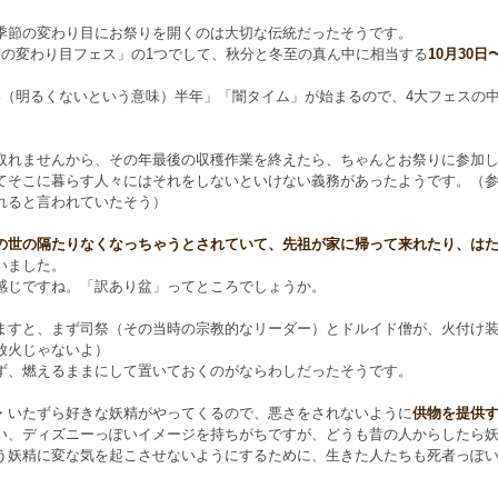
季節の変わり目にお祭りを開くのは大切な伝統だったそうです。
節の変わり目フェス」の1つでして、秋分と冬至の真ん中に相当する
10月30日
い（明るくないという意味）半年」「闇タイム」が始まるので、4大フェスの
。
取れませんから、その年最後の収穫作業を終えたら、ちゃんとお祭りに参加
てそこに暮らす人々にはそれをしないといけない義務があったようです。（
れると言われていたそう）
の世の隔たりなくなっちゃうとされていて、先祖が家に帰って来れたり、は
いました。
感じですね。「訳あり盆」ってところでしょうか。
ますと、まず司祭（その当時の宗教的なリーダー）とドルイド僧が、火付け
放火じゃないよ）
ず、燃えるままにして置いておくのがならわしだったそうです。
・いたずら好きな妖精がやってくるので、悪さをされないように
供物を提供
い、ディズニーっぽいイメージを持ちがちですが、どうも昔の人からしたら
う妖精に変な気を起こさせないようにするために、生きた人たちも死者っぽ
）