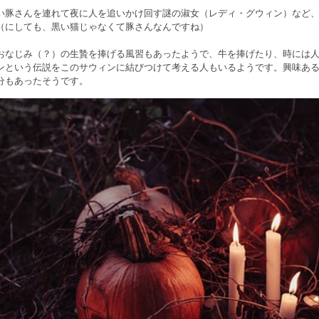
い豚さんを連れて夜に人を追いかけ回す謎の淑女（レディ・グウィン）など
（にしても、黒い猫じゃなくて豚さんなんですね）
おなじみ（？）の生贄を捧げる風習もあったようで、牛を捧げたり、時には
ンという伝説をこのサウィンに結びつけて考える人もいるようです。興味あ
分もあったそうです。