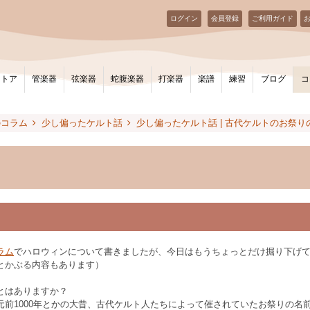
ログイン
会員登録
ご利用ガイド
ストア
管楽器
弦楽器
蛇腹楽器
打楽器
楽譜
練習
ブログ
コ
のコラム
少し偏ったケルト話
少し偏ったケルト話 | 古代ケルトのお祭り
ラム
でハロウィンについて書きましたが、今日はもうちょっとだけ掘り下げ
とかぶる内容もあります）
とはありますか？
元前1000年とかの大昔、古代ケルト人たちによって催されていたお祭りの名