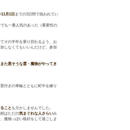
〜11月1日
までの3日間で祝われてい
中でも一番人気のあった（重要性の
してその半年を乗り切れるよう、お
参加しなくてもいいんだけど、参加
たまた悪そうな霊・魔物がやってき
装置付きの車輪とともに町中を練り
すること
も欠かしませんでした。
妖精はただの
気まぐれな人さらい
み
い、魔物っぽい格好をして過ごしま