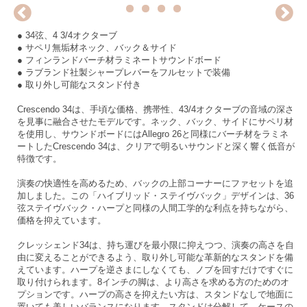
1
2
3
4
● 34弦、4 3/4オクターブ
● サペリ無垢材ネック、バック＆サイド
● フィンランドバーチ材ラミネートサウンドボード
● ラブランド社製シャープレバーをフルセットで装備
● 取り外し可能なスタンド付き
Crescendo 34は、手頃な価格、携帯性、43/4オクターブの音域の深さ
を見事に融合させたモデルです。ネック、バック、サイドにサペリ材
を使用し、サウンドボードにはAllegro 26と同様にバーチ材をラミネ
ートしたCrescendo 34は、クリアで明るいサウンドと深く響く低音が
特徴です。
演奏の快適性を高めるため、バックの上部コーナーにファセットを追
加しました。この「ハイブリッド・ステイヴバック」デザインは、36
弦ステイヴバック・ハープと同様の人間工学的な利点を持ちながら、
価格を抑えています。
クレッシェンド34は、持ち運びを最小限に抑えつつ、演奏の高さを自
由に変えることができるよう、取り外し可能な革新的なスタンドを備
えています。ハープを逆さまにしなくても、ノブを回すだけですぐに
取り付けられます。8インチの脚は、より高さを求める方のためのオ
プションです。ハープの高さを抑えたい方は、スタンドなしで地面に
置いても美しいバランスになります。スタンドは分解して、ケースの