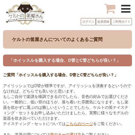
ログイン
会員登録
ご利用ガイド
ケルトの笛屋さんについてのよくあるご質問
「ホイッスルを購入する場合、D管とC管どちらが良い？」
ご質問「ホイッスルを購入する場合、D管とC管どちらが良い？」
アイリッシュではD管が標準ですが、アイリッシュを演奏するというので
なければ、どちらでも良いかと思います。
もしご自分で楽譜を移調できるのでしたら、音色の好みでお選びくださ
い。一般的に、低い管のほうが、落ち着いた雰囲気になります。もし楽
器を吹かずに選ぶのは難しいということでしたら、ケルトの笛テイステ
ィング・セットをお申し込みいただけましたら、実際に様々なモデルの
楽器を吹き比べていただけます。
テイスティング・セットについては
こちらのページ
をご覧ください。
また、楽器の調については
笛のキーの選び方
をご覧ください。