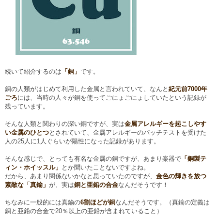
続いて紹介するのは
「銅」
です。
銅の人類がはじめて利用した金属と言われていて、なんと
紀元前7000年
ごろ
には、当時の人々が銅を使ってごにょごにょしていたという記録が
残っています。
そんな人類と関わりの深い銅ですが、実は
金属アレルギーを起こしやす
い金属のひとつ
とされていて、金属アレルギーのパッチテストを受けた
人の25人に1人ぐらいが陽性になった記録があります。
そんな感じで、とっても有名な金属の銅ですが、あまり楽器で
「銅製テ
ィン・ホイッスル」
とか聞いたことないですよね。
だから、あまり関係ないかなと思っていたのですが、
金色の輝きを放つ
素敵な「真鍮」
が、実は
銅と亜鉛の合金
なんだそうです！
ちなみに一般的には真鍮の
6割ほどが銅
なんだそうです。（真鍮の定義は
銅と亜鉛の合金で20％以上の亜鉛が含まれていること）