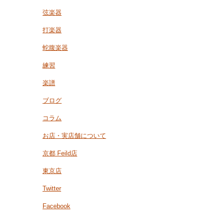
弦楽器
打楽器
蛇腹楽器
練習
楽譜
ブログ
コラム
お店・実店舗について
京都 Feild店
東京店
Twitter
Facebook