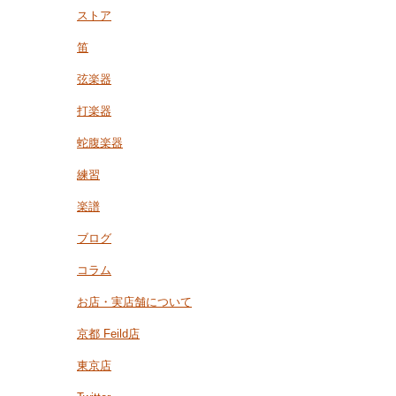
ストア
笛
弦楽器
打楽器
蛇腹楽器
練習
楽譜
ブログ
コラム
お店・実店舗について
京都 Feild店
東京店