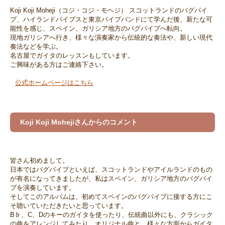
Koji Koji Moheji（コジ・コジ・モヘジ） スコットランドのバグパイ
プ、ハイランドパイプスと東京パイプバンドにて学んだ後、新たな可
能性を感じ、スペイン、ガリシア地方のバグパイプへ転向。
現地ガリシアへ行き、様々な演奏家から伝統的な奏法や、新しい現代
奏法などを学ぶ。
名古屋でガイタのレッスンもしています。
ご興味がある方はご連絡下さい。
公式ホームページはこちら
Koji Koji Mohejiさんからのコメント
皆さん初めまして。
日本ではバグパイプといえば、スコットランドやアイルランドのもの
が有名になってきましたが、私はスペイン、ガリシア地方のバグパイ
プを演奏しています。
そしてこのアルバムは、初めてスペインのバグパイプに接する方にこ
そ聴いていただきたいと思っています。
B♭、C、Dのキーのガイタを使ったり、伝統曲以外にも、クラシック
の曲をアレンジしてみたり、オリジナル曲と、様々な方面からガイタ