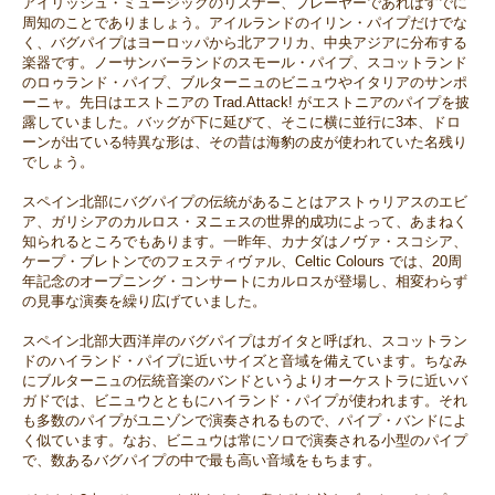
アイリッシュ・ミュージックのリスナー、プレーヤーであればすでに
周知のことでありましょう。アイルランドのイリン・パイプだけでな
く、バグパイプはヨーロッパから北アフリカ、中央アジアに分布する
楽器です。ノーサンバーランドのスモール・パイプ、スコットランド
のロゥランド・パイプ、ブルターニュのビニュウやイタリアのサンポ
ーニャ。先日はエストニアの Trad.Attack! がエストニアのパイプを披
露していました。バッグが下に延びて、そこに横に並行に3本、ドロ
ーンが出ている特異な形は、その昔は海豹の皮が使われていた名残り
でしょう。
スペイン北部にバグパイプの伝統があることはアストゥリアスのエビ
ア、ガリシアのカルロス・ヌニェスの世界的成功によって、あまねく
知られるところでもあります。一昨年、カナダはノヴァ・スコシア、
ケープ・ブレトンでのフェスティヴァル、Celtic Colours では、20周
年記念のオープニング・コンサートにカルロスが登場し、相変わらず
の見事な演奏を繰り広げていました。
スペイン北部大西洋岸のバグパイプはガイタと呼ばれ、スコットラン
ドのハイランド・パイプに近いサイズと音域を備えています。ちなみ
にブルターニュの伝統音楽のバンドというよりオーケストラに近いバ
ガドでは、ビニュウとともにハイランド・パイプが使われます。それ
も多数のパイプがユニゾンで演奏されるもので、パイプ・バンドによ
く似ています。なお、ビニュウは常にソロで演奏される小型のパイプ
で、数あるバグパイプの中で最も高い音域をもちます。