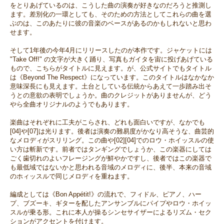
をとりあげているのは、こうした曲の演奏が好きなのだろうと推測し
ます。差別化の一環としても、そのための方法としてこれらの曲を選
ぶのは、このあたりに彼の音楽のベースがあるのかもしれないと思わ
せます。
そして1年後の今年4月にリリースしたのが本作です。ジャケットには
"Take Off!" の文字が大きく踊り、写真もガイタを宙に投げあげている
もので、こちらがタイトルに見えます。が、公式サイトでもタイトル
は《Beyond The Respect》になっています。このタイトルはなかなか
意味深長にも見えます。土台としている伝統からあえて一歩踏み出そ
うとの意欲の表明でしょうか。曲のクレジットがありませんが、どう
やら全曲オリジナルのようでもあります。
楽曲はそれぞれに工夫がこらされ、どれも面白いですが、なかでも
[04]や[07]は光ります。後者は演奏の難易度がかなり高そうな、曲芸的
なメロディがスリリング。この曲や[02][04]でのロウ・ホイッスルの使
い方は斬新です。前者ではタンギングでしょうか、この楽器にしては
ごく歯切れのよいフレージングが鮮やかですし、後者ではこの楽器で
も最低域ではないかと思われる音域のメロディに、後半、本来の音域
のホィッスルで同じメロディを重ねます。
編成としては《Bon Appétit!》の流れで、フィドル、ピアノ、ハー
プ、ブズーキ、ギターを配したアンサンブルにパイプやロウ・ホイッ
スルが乗る形。これに本人が操るシンセサイザーによるリズム・セク
ションがアクセントを付けます。