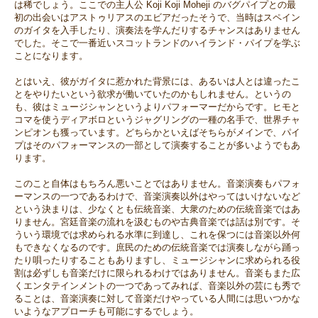
は稀でしょう。ここでの主人公 Koji Koji Moheji のバグパイプとの最
初の出会いはアストゥリアスのエビアだったそうで、当時はスペイン
のガイタを入手したり、演奏法を学んだりするチャンスはありません
でした。そこで一番近いスコットランドのハイランド・パイプを学ぶ
ことになります。
とはいえ、彼がガイタに惹かれた背景には、あるいは人とは違ったこ
とをやりたいという欲求が働いていたのかもしれません。というの
も、彼はミュージシャンというよりパフォーマーだからです。ヒモと
コマを使うディアボロというジャグリングの一種の名手で、世界チャ
ンピオンも獲っています。どちらかといえばそちらがメインで、パイ
プはそのパフォーマンスの一部として演奏することが多いようでもあ
ります。
このこと自体はもちろん悪いことではありません。音楽演奏もパフォ
ーマンスの一つであるわけで、音楽演奏以外はやってはいけないなど
という決まりは、少なくとも伝統音楽、大衆のための伝統音楽ではあ
りません。宮廷音楽の流れを汲むものや古典音楽では話は別です。そ
ういう環境では求められる水準に到達し、これを保つには音楽以外何
もできなくなるのです。庶民のための伝統音楽では演奏しながら踊っ
たり唄ったりすることもありますし、ミュージシャンに求められる役
割は必ずしも音楽だけに限られるわけではありません。音楽もまた広
くエンタテインメントの一つであってみれば、音楽以外の芸にも秀で
ることは、音楽演奏に対して音楽だけやっている人間には思いつかな
いようなアプローチも可能にするでしょう。