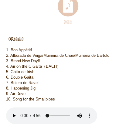
楽譜
《収録曲》
1. Bon Appétit!
2. Alborada de Veiga/Muiñeira de Chao/Muiñeira de Bartolo
3. Brand New Day!!
4. Air on the C Gaita（BACH）
5. Gaita de Irish
6. Double Gaita
7. Bolero de Ravel
8. Happening Jig
9. Air Drive
10. Song for the Smallpipes