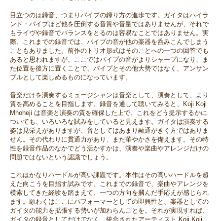
目立つのは録音、つまりパイプの録り方の進歩です。ガイタはハイラ
ンド・パイプほど他を圧倒する音質や音量ではありませんが、それで
もライヴや録音でバランスをとるのは容易なことではありません。実
際、これまでの録音では、パイプの音が他の楽器を呑みこんでしまう
こともありました。前作のトリオ形式はそのことへの一つの回答でも
あると思われますが、ここではパイプの音がよりシャープになり、ま
た位置を後方に置くことで、パイプとその他大勢ではなく、アンサン
ブルとして楽しめるものになっています。
音楽だけを演奏するミュージシャンは音楽として、演奏として、より
質を高めることを目指します。録音を通して聴いてみると、Koji Koji
Mhoheji は音楽と演奏の質を確保した上で、これをどう提示するかに
ついても、いろいろな試みをしていると見えます。ガイタは演奏する
姿は見栄えがありますが、音としてはあまり融通がきく方ではありま
せん。その代わりに貫通力があり、また華やかさを備えます。その特
性を録音作品のなかでどう活かすかは、演奏や楽曲やアレンジだけの
問題ではないという認識でしょう。
これはかなりハードルが高い課題です。本作はその高いハードルを超
えた向こうを目指す試みです。これまでの録音で、楽曲やアレンジを
模索してきた経験を踏まえて、一つの方向を摑んだ手応えが感じられ
ます。願わくはここにパフォーマーとしての即興性と、楽器としての
ガイタの能力を拡張する勢いが加わらんことを。それが実現すれば、
ガイタの録音としてだけでなく、統合されたアーティスト Koji Koji