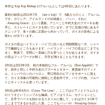
本作は Koji Koji Moheji のアルバムとしては4作目にあたります。
最初の録音は2011年7月、《ani x koji》で、6曲入りのミニ・アルバム
です。ガリシア、アイルランドの伝統曲と、バッハ、それに
〈Awazing Grace〉という選曲。アニーこと中村大史のブズーキを相
手に、ストレートにガイタを吹いています。すでに完成の域にあるテ
クニックで、各々の曲に正面から向かっていて、ガイタの音色による
味わいが出ています。
ガイタの音はハイランド・パイプに比べると明朗開豁な一方、シャー
プで繊細なところもあります。ハイランド・パイプの音はどこまでも
太く、剛直で、空間に一直線に穴を穿つところがありますが、ガイタ
の音はフットワークが軽く、天空を翔けることもできます。
2作目は2013年3月、初の本格的なフル・アルバム《Bon Appétit!》で
す。前作と同じく中村大史のブズーキとギター、奥貫綾子のフィド
ル、トシバウロンのバゥロン、野口明生のピアノをサポートに迎え
て、ガイタ演奏の可能性に挑戦した意欲作です。パイプの他、フルー
トとホィッスルも使っています。
3作目は昨年4月の《Cross The Line》。ここではピアノとドラムスと
のトリオというシンプルな編成。ピアノはリズム・セクションとし
て、左手でベースを効かせるスタイルに徹して、いわばガイタ1本で
どこまでできるかを試した形。ここでもバッハや〈Amazing Grace〉