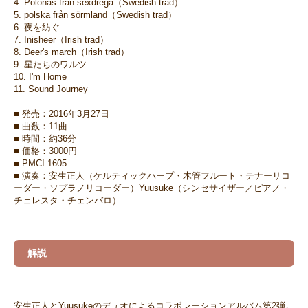
4. Polonäs från sexdrega（Swedish trad）
5. polska från sörmland（Swedish trad）
6. 夜を紡ぐ
7. Inisheer（Irish trad）
8. Deer's march（Irish trad）
9. 星たちのワルツ
10. I'm Home
11. Sound Journey
■ 発売：2016年3月27日
■ 曲数：11曲
■ 時間：約36分
■ 価格：3000円
■ PMCI 1605
■ 演奏：安生正人（ケルティックハープ・木管フルート・テナーリコ
ーダー・ソプラノリコーダー）Yuusuke（シンセサイザー／ピアノ・
チェレスタ・チェンバロ）
解説
安生正人とYuusukeのデュオによるコラボレーションアルバム第2弾。