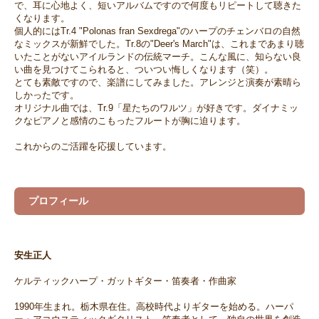
で、耳に心地よく、短いアルバムですので何度もリピートして聴きた
くなります。
個人的にはTr.4 "Polonas fran Sexdrega"のハープのチェンバロの自然
なミックスが新鮮でした。Tr.8の"Deer's March"は、これまであまり聴
いたことがないアイルランドの伝統マーチ。こんな風に、知らない良
い曲を見つけてこられると、ついつい悔しくなります（笑）。
とても素敵ですので、楽譜にしてみました。アレンジと演奏が素晴ら
しかったです。
オリジナル曲では、Tr.9「星たちのワルツ」が好きです。ダイナミッ
クなピアノと感情のこもったフルートが胸に迫ります。
これからのご活躍を応援しています。
プロフィール
安生正人
ケルティックハープ・ガットギター・笛奏者・作曲家
1990年生まれ。栃木県在住。高校時代よりギターを始める。ハーパ