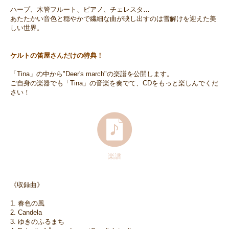
ハープ、木管フルート、ピアノ、チェレスタ…
あたたかい音色と穏やかで繊細な曲が映し出すのは雪解けを迎えた美
しい世界。
ケルトの笛屋さんだけの特典！
「Tina」の中から"Deer's march"の楽譜を公開します。
ご自身の楽器でも「Tina」の音楽を奏でて、CDをもっと楽しんでくだ
さい！
楽譜
《収録曲》
1. 春色の風
2. Candela
3. ゆきのふるまち