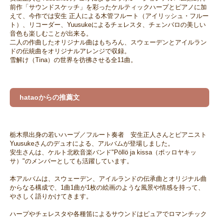
前作「サウンドスケッチ」を彩ったケルティックハープとピアノに加
えて、今作では安生 正人による木管フルート（アイリッシュ・フルー
ト）、リコーダー、Yuusukeによるチェレスタ、チェンバロの美しい
音色も楽しむことが出来る。
二人の作曲したオリジナル曲はもちろん、スウェーデンとアイルラン
ドの伝統曲をオリジナルアレンジで収録。
雪解け（Tina）の世界を彷彿させる全11曲。
hataoからの推薦文
栃木県出身の若いハープ／フルート奏者 安生正人さんとピアニスト
Yuusukeさんのデュオによる、アルバムが登場しました。
安生さんは、ケルト北欧音楽バンド"Pöllö ja kissa（ポッロヤキッ
サ）"のメンバーとしても活躍しています。
本アルバムは、スウェーデン、アイルランドの伝承曲とオリジナル曲
からなる構成で、1曲1曲が1枚の絵画のような風景や情感を持って、
やさしく語りかけてきます。
ハープやチェレスタや各種笛によるサウンドはピュアでロマンチック