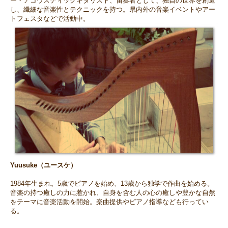
ー・アコウスティックギタリスト、笛奏者として、独自の世界を創造
し、繊細な音楽性とテクニックを持つ。県内外の音楽イベントやアー
トフェスタなどで活動中。
Yuusuke（ユースケ）
1984年生まれ。5歳でピアノを始め、13歳から独学で作曲を始める。
音楽の持つ癒しの力に惹かれ、自身を含む人の心の癒しや豊かな自然
をテーマに音楽活動を開始。楽曲提供やピアノ指導なども行ってい
る。