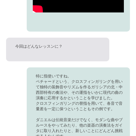
今回はどんなレッスンに？
特に指使いですね。
ペチャードという、クロスフィンガリングを用い
て独特の装飾音やリズムを作るガリシアの北・中
西部特有の奏法や、その運指をいかに現代の曲の
演奏に応用するかということを学びました。
クロスフィンガリングの替指を用いて、各音で音
量差を一定に保つということもその例です。
ダニエルは伝統音楽だけでなく、モダンな曲やブ
ルースをやってみたり、他の楽器の演奏法をガイ
タに取り入れたりと、新しいことにどんどん挑戦