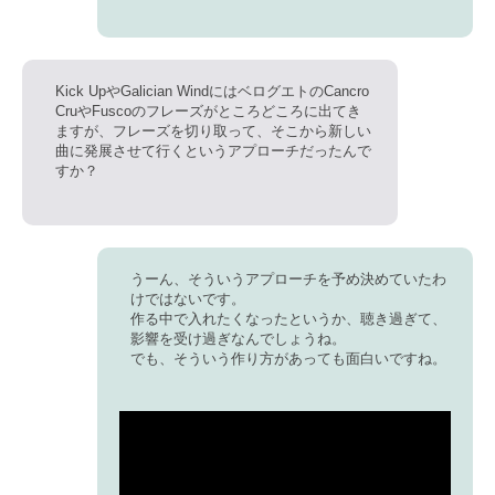
Kick UpやGalician WindにはベログエトのCancro
CruやFuscoのフレーズがところどころに出てき
ますが、フレーズを切り取って、そこから新しい
曲に発展させて行くというアプローチだったんで
すか？
うーん、そういうアプローチを予め決めていたわ
けではないです。
作る中で入れたくなったというか、聴き過ぎて、
影響を受け過ぎなんでしょうね。
でも、そういう作り方があっても面白いですね。