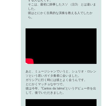
する人なんです。
そこは、最初に師事したスソ （注3） とは違いま
した。
彼はとにかく古典的な演奏を教える人でしたか
ら。
あと、ミュージシャンでいうと、シュリオ・ロレン
ソという若いガイタ奏者に会いました。
ガリシアに行く時には彼とよく会うんです。
とにかくマッチョなやつで。
彼は今年、”Cantos da Ialma”というデビュー作を出
して、後でいただきました。