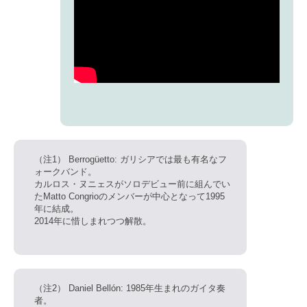
（注1） Berrogüetto: ガリシアでは最も有名なフ
ォークバンド。
カルロス・ヌニェスがソロデビュー前に組んでい
たMatto Congrioのメンバーが中心となって1995
年に結成。
2014年に惜しまれつつ解散。
（注2） Daniel Bellón: 1985年生まれのガイタ奏
者。