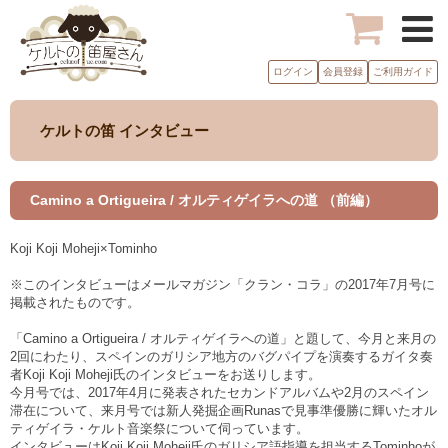
ログイン
会員登録
ご利用ガイド
ケルトの笛 インタビュー
Camino a Ortigueira / オルティゲイラへの道 （前編）
Koji Koji Moheji×Tominho
※このインタビューはメールマガジン「クラン・コラ」の2017年7月号に
掲載されたものです。
「Camino a Ortigueira / オルティゲイラへの道」と題して、今月と来月の
2回にわたり、スペインのガリシア地方のバグパイプを演奏するガイタ奏
者Koji Koji Moheji氏のインタビューをお送りします。
今月号では、2017年4月に発表されたセカンドアルバムや2月のスペイン
滞在について、来月号では新人発掘企画Runasで見事準優勝に輝いたオル
ティゲイラ・ケルト音楽祭について伺っています。
インタビューはKoji Koji Moheji氏のガリシア語指導を担当するTominhoが