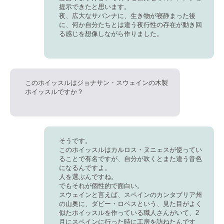
提示できたと思います。
夜、広大なサバンナに、生き物が寝静まった後
に、何か自分たちとは違う夜行性の存在が動き回
る感じを想像しながら作りました。
このホイッスルはジョナサン・スウェインの木製
ホイッスルですか？
そうです。
このホイッスルはカルロス・ヌニェスが使ってい
ることで有名ですが、自分が吹くとまた違う音色
になるんですよ。
人を選ぶんですね。
でもそれが個性的で面白い。
スウェインと言えば、スペインのカンタブリア州
の山奥に、ダビー・ロペスという、見た目がよく
似たホイッスルを作っている職人さんがいて、2
月にスペインに行った時に工房を訪ねたんです