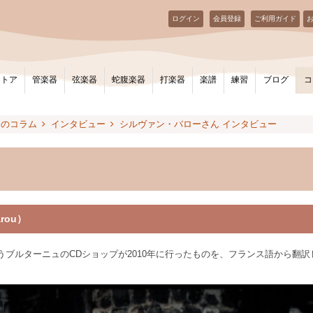
ログイン
会員登録
ご利用ガイド
ストア
管楽器
弦楽器
蛇腹楽器
打楽器
楽譜
練習
ブログ
コ
めのコラム
インタビュー
シルヴァン・バローさん インタビュー
rou）
」というブルターニュのCDショップが2010年に行ったものを、フランス語から