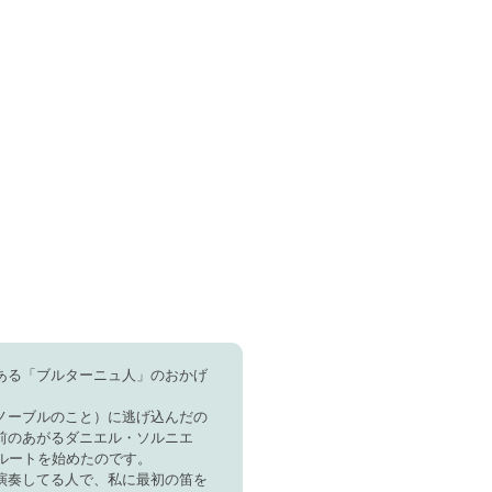
ある「ブルターニュ人」のおかげ
ノーブルのこと）に逃げ込んだの
前のあがるダニエル・ソルニエ
のフルートを始めたのです。
演奏してる人で、私に最初の笛を