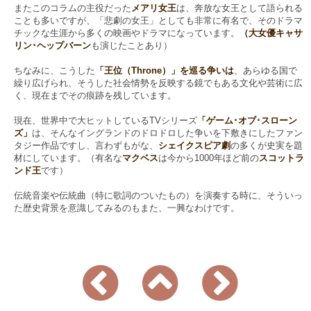
またこのコラムの主役だった
メアリ女王
は、奔放な女王として語られる
ことも多いですが、「悲劇の女王」としても非常に有名で、そのドラマ
チックな生涯から多くの映画やドラマになっています。
（大女優キャサ
リン･ヘップバーン
も演じたことあり）
ちなみに、こうした
「王位（Throne）」を巡る争いは
、あらゆる国で
繰り広げられ、そうした社会情勢を反映する鏡でもある文化や芸術に広
く、現在までその痕跡を残しています。
現在、世界中で大ヒットしているTVシリーズ
「ゲーム･オブ･スローン
ズ」
は、そんなイングランドのドロドロした争いを下敷きにしたファン
タジー作品ですし、言わずもがな、
シェイクスピア劇
の多くが史実を題
材にしています。（有名な
マクベス
は今から1000年ほど前の
スコットラ
ンド王
です）
伝統音楽や伝統曲（特に歌詞のついたもの）を演奏する時に、そういっ
た歴史背景を意識してみるのもまた、一興なわけです。