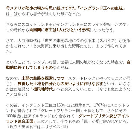
母メアリが幼少の頃から思い続けてきた「イングランド王への血統」
は、はからずも息子が証明した形になった。
ちなみにスコットランド王がイングランド王にスライド登板したので、
この時代から
両国間に君主は1人だけという形式
になったそう。
さて、大航海時代は「世界の未開の地に金のなる木（スパイス）がある
かもしれない！と大海原に乗り出した野郎たちに」よって作られてき
た。
ということは、シンプルな話、世界に未開の地がなくなった時点で、
自
動的に終了してしまうもの
なんだね。
なので、
未開の航路を探索しつつ
（スタートレックとやってることが同
じ）、
獲得した土地を自分たちの良いように作りなおす
という、いささ
かはた迷惑な
「植民地時代」
へと突入していった。（今でも似たような
ことは多い）
その後、イングランド王位は150年ほど継承され、1707年にスコットラ
ンドが併合されて「グレートブリテン王国」王位として、さらにその
100年後にはアイルランドも併合されて
「グレートブリテン及びアイル
ランド連合王国」
王位として、今でもその「冠」が受け継がれている。
（現在の英国君主はエリザベス2世）