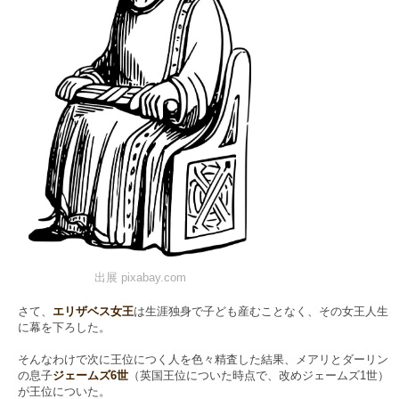
出展 pixabay.com
さて、
エリザベス女王
は生涯独身で子ども産むことなく、その女王人生
に幕を下ろした。
そんなわけで次に王位につく人を色々精査した結果、メアリとダーリン
の息子
ジェームズ6世
（英国王位についた時点で、改めジェームズ1世）
が王位についた。