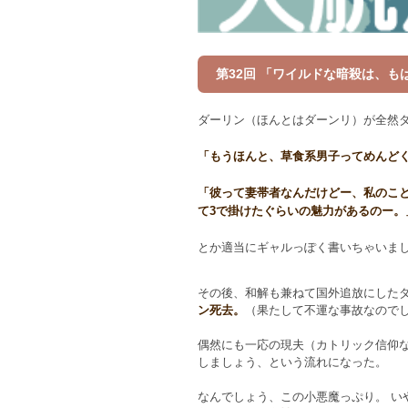
第32回 「ワイルドな暗殺は、も
ダーリン（ほんとはダーンリ）が全然
「もうほんと、草食系男子ってめんど
「彼って妻帯者なんだけどー、私のこ
て3で掛けたぐらいの魅力があるのー。
とか適当にギャルっぽく書いちゃいま
その後、和解も兼ねて国外追放にした
ン死去。
（果たして不運な事故なので
偶然にも一応の現夫（カトリック信仰
しましょう、という流れになった。
なんでしょう、この小悪魔っぷり。 い