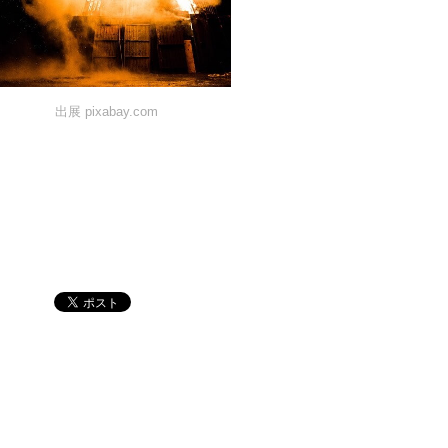
出展 pixabay.com