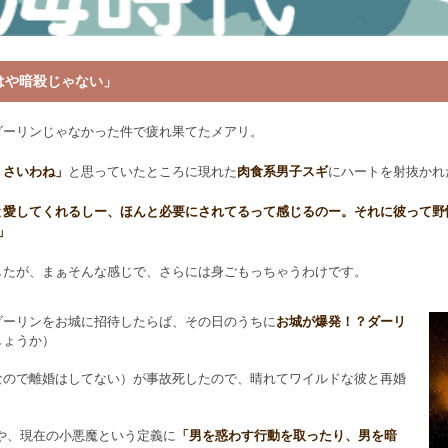
はや暗殺じゃない」
ダーリンじゃなかった件で疲れ果てたメアリ。
くさいわね」
と思っていたところに現れた
肉食系男子スギ
にハートを射抜かれ
と愛してくれるしー、ほんと必要にされてるって感じるのー。それに彼って野
」
したが、まぁそんな感じで、さらには身ごもっちゃうわけです。
ダーリンをお城に招待したらば、その日のうちに
お城が爆発！？ダーリ
しょうか）
なので離婚はしてない）が事故死したので、晴れてワイルドな彼と再婚
や、現在の小悪魔という定義に
「男を惑わす行動を取ったり、男を暗