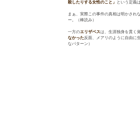
殺したりする女性のこと」
という定義
まぁ、実際この事件の真相は明かされ
ー。（棒読み）
一方の
エリザベス
は、生涯独身を貫く
なかった
反面、メアリのように自由に
なパターン）