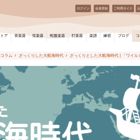
ログイン
会員登録
ご利用ガイド
ストア
管楽器
弦楽器
蛇腹楽器
打楽器
楽譜
練習
ブログ
コ
のコラム
ざっくりした大航海時代
ざっくりとした大航海時代 | 「ワイ