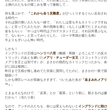
刑にされたり、迫害されて、そのお返しにと、ちがう宗派の人たちがお
上側の人たちをの寝こみを襲って惨殺して…
何を選ぶかで、
「これから合う災難度」
がびっくりするぐらい左右され
る時代ー
それは国の偉い人たちも一緒で、「わたしは昔も今もカトリックですね
ん」と言ってた人たちが、身の危険を感じ（もしくは裏でたくさんのお
金をもらい）「やっぱり時代はプロテスタントだよ、それ以外選ぶなん
て、ないわー」と言ってみたりした。（ローマ帝国が最たる例）
今よりもずいぶん怖い時代。
しかも！
イングランドの王様は
ヘンリー八世
（離婚・再婚・よろこんで！の反カ
トリック）のあとを継いだ
メアリ・チューダー女王
（スコットランドの
メアリ女王とは別です）が、まさかの熱烈なカトリックだったから、余
計に話は複雑に。
昨日まで王様が推し進めてた宗派に賛同してたのに、まさかの一夜で国
賊扱い？
しかも弾圧レベルが容赦なさすぎて、ついたあだ名が
「血まみれメアリ
ー」
。
とまぁそんなわけで、「反英」とか「親英」という前に、殺さるのは嫌
だから！（当たり前）
なので、アンチの人たちも、命には変えられないと
イングランドに助け