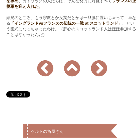
を求め
、カトリックの人たちは、そんな勢力に対抗すべく
フランスの正
規軍を迎え入れた
。
結局のところ、もう宗教とか反英だとかは一旦脇に置いちゃって、単な
る
「イングランドvsフランスの伝統の一戦 at スコットランド」
、とい
う図式になっちゃったわけ。（肝心のスコットランド人はほぼ参加する
ことはなかったんだ）
ケルトの笛屋さん