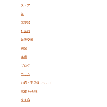
ストア
笛
弦楽器
打楽器
蛇腹楽器
練習
楽譜
ブログ
コラム
お店・実店舗について
京都 Feild店
東京店