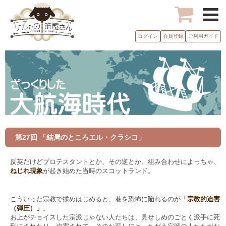
ログイン
会員登録
ご利用ガイド
第27回 「結局のところエル・クラシコ」
反英だけどプロテスタントとか、その逆とか、組み合わせによっちゃ、
ねじれ現象
が起き始めた当時のスコットランド。
こういった宗教で揉めはじめると、巷を恐怖に陥れるのが
「宗教的迫害
（弾圧）」
。
お上がチョイスした宗派じゃない人たちは、見せしめのごとく派手に死