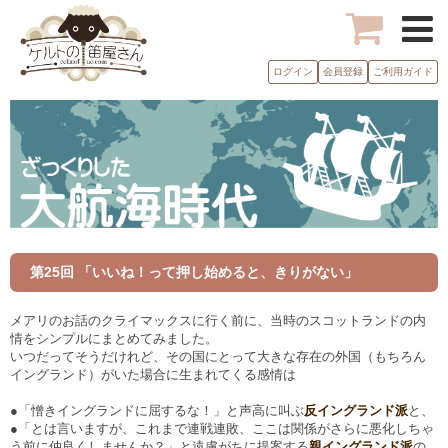
ログイン
会員登録
ご利用ガイド
第25回 「いいね！って押し始めると、きりがない」
メアリのお話のクライマックスに行く前に、当時のスコットランドの内
情をシンプルにまとめてみました。
いつだってそうだけれど、その国にとって大きな存在の外国（もちろん
イングランド）がいた場合に生まれてくる感情は
●「憎きイングランドに屈するな！」と声高に叫ぶ
反イングランド派
と、
●「とは言いますが、これまで連戦連敗、ここは関係がさらに悪化しちゃ
う前に仲良くしませんか？」と遠慮がちに提案する
親イングランド派
の