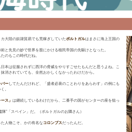
リカ大陸の奴隷貿易でも荒稼ぎしていた
ポルトガル
はまさに海上王国の
。
海術と先見の妙で世界を股にかける植民帝国の先駆けとなった。
れたのもこの時代だね。
ぁ日本は征服されずに西洋の脅威をやりすごせたもんだと思うよね。こ
と抹消されていても、全然おかしくなかったわけだから。
ーバー
してたんだけれど、「盛者必衰のことわりをあらわす」の例にも
いく。
レース」
は継続しているわけだから、二番手の国がセンターの座を狙っ
艦隊”「スペイン」だ。（ポルトガルのお隣さん）
った人物こそ、かの有名な
コロンブス
だったんだ。