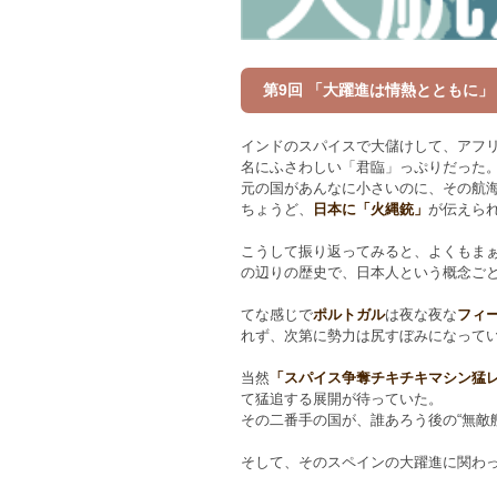
第9回 「大躍進は情熱とともに」
インドのスパイスで大儲けして、アフ
名にふさわしい「君臨」っぷりだった
元の国があんなに小さいのに、その航
ちょうど、
日本に「火縄銃」
が伝えら
こうして振り返ってみると、よくもま
の辺りの歴史で、日本人という概念ご
てな感じで
ポルトガル
は夜な夜な
フィ
れず、次第に勢力は尻すぼみになって
当然
「スパイス争奪チキチキマシン猛
て猛追する展開が待っていた。
その二番手の国が、誰あろう後の“無敵
そして、そのスペインの大躍進に関わ