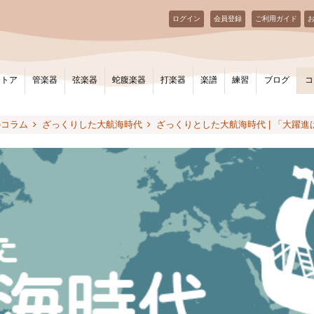
ログイン
会員登録
ご利用ガイド
ストア
管楽器
弦楽器
蛇腹楽器
打楽器
楽譜
練習
ブログ
コ
のコラム
ざっくりした大航海時代
ざっくりとした大航海時代 | 「大躍