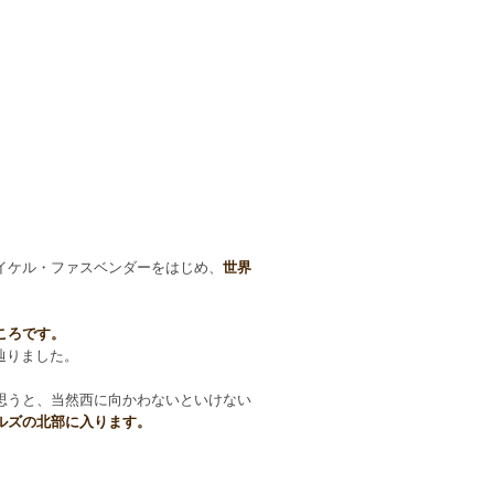
イケル・ファスベンダーをはじめ、
世界
ころです。
辿りました。
思うと、当然西に向かわないといけない
ルズの北部に入ります。