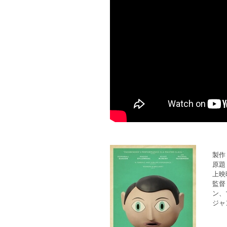
製作
原題：
上映
監督
ン、
ジャ