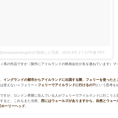
ん(@nicolaswindingrfn)が投稿した写真
-
2015 8月 2 7:27午後 PDT
ィ系の作品ですが（製作にアイルランドの映画会社が名を連ねています）マ
、
イングランドの都市からアイルランドに出国する際、フェリーを使ったと
は使えない＝フェリー＝
フェリーでアイルランドに行けるの?!
という思考を
ですが、ロンドン界隈に住んでいる人がフェリーでアイルランドに行こうと
すると、これもまた当然、
西にはウェールズがありますから、自然とウェー
町ホーリーヘッド
。