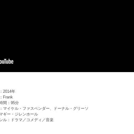
：2014年
Frank
時間：95分
：マイケル・ファスベンダー、ドーナル・グリーソ
マギー・ジレンホール
ンル：ドラマ／コメディ／音楽