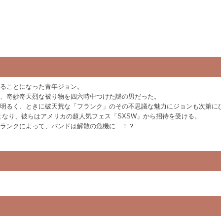
ることになった青年ジョン。
、奇妙奇天烈な被り物を四六時中つけた謎の男だった。
明るく、ときに破天荒な「フランク」のその不思議な魅力にジョンも次第に
となり、彼らはアメリカの超人気フェス「SXSW」から招待を受ける。
ランクによって、バンドは解散の危機に…！？