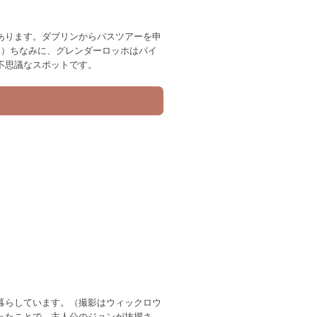
あります。ダブリンからバスツアーを申
な）ちなみに、グレンダーロッホはバイ
不思議なスポットです。
暮らしています。（撮影はウィックロウ
ったことで、主人公のジョンが抜擢さ