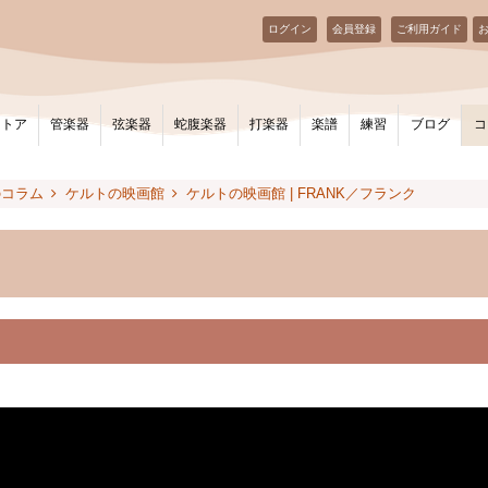
ログイン
会員登録
ご利用ガイド
ストア
管楽器
弦楽器
蛇腹楽器
打楽器
楽譜
練習
ブログ
コ
のコラム
ケルトの映画館
ケルトの映画館 | FRANK／フランク