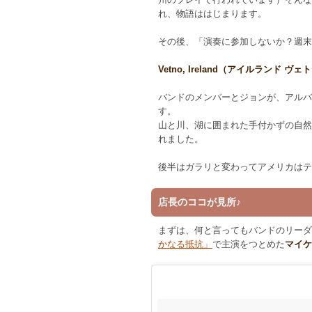
れ、物語ははじまります。
その後、「演奏に参加しないか？週末
Vetno, Ireland（アイルランド ヴェ
バンドのメンバーとジョンが、アルバ
す。
山と川、湖に囲まれた手付かずの自然
れました。
後半はガラリと変わってアメリカはテ
店長のココが見所♪
まずは、何と言ってもバンドのリーダ
かなる抵抗」
で主演をつとめた
マイケ