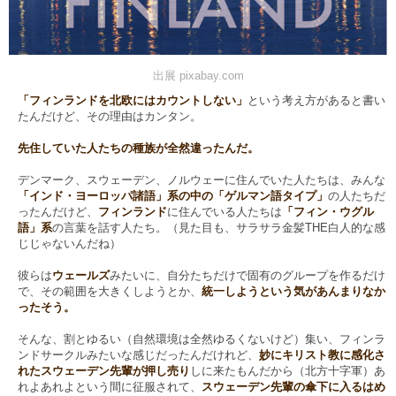
出展 pixabay.com
「フィンランドを北欧にはカウントしない」
という考え方があると書い
たんだけど、その理由はカンタン。
先住していた人たちの種族が全然違ったんだ。
デンマーク、スウェーデン、ノルウェーに住んでいた人たちは、みんな
「インド・ヨーロッパ諸語」系の中の「ゲルマン語タイプ」
の人たちだ
ったんだけど、
フィンランド
に住んでいる人たちは
「フィン・ウグル
語」系
の言葉を話す人たち。（見た目も、サラサラ金髪THE白人的な感
じじゃないんだね）
彼らは
ウェールズ
みたいに、自分たちだけで固有のグループを作るだけ
で、その範囲を大きくしようとか、
統一しようという気があんまりなか
ったそう。
そんな、割とゆるい（自然環境は全然ゆるくないけど）集い、フィンラ
ンドサークルみたいな感じだったんだけれど、
妙にキリスト教に感化さ
れたスウェーデン先輩が押し売り
しに来たもんだから（北方十字軍）あ
れよあれよという間に征服されて、
スウェーデン先輩の傘下に入るはめ