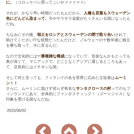
に。
（コロッケパン買ってこいやァァァァァ）
それが、かなり早い時期だったもんだから、
人種も言葉もスウェーデン
色にどんどん染まって、
今やサラサラ金髪がたくさんいる国になったん
だね。
ちなみにその後、
領土をロシアとスウェーデンの間で取り合い
されて、
助けてください!!!な状態だったんだけど、ノルウェーの十数年後に独立
を勝ち取って、今に至るんだ。
なので文化的には
一番複雑な構成
になっていて、音楽なんかもとっても
奥が深くて、マニアックで、どことなくアジアに通じるところもあっ
て、店長的にはイチオシな国。
そして何と言っても、フィランドの名を世界に広めた立役者は
ムーミ
ン！！
さらに、ムーミンに負けず劣らず有名な
サンタクロースの村
ってのもフ
ィンランドにあり、全体的にファンタスティック！（ゴー☆ジャス）な
印象を受ける国なんだね。
2015/06/02