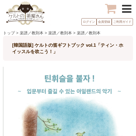
ログイン
会員登録
ご利用ガイド
トップ > 楽譜／教則本 > 楽譜／教則本 > 楽譜／教則本
[韓国語版] ケルトの笛ギフトブック vol.1「ティン・ホ
イッスルを吹こう！」