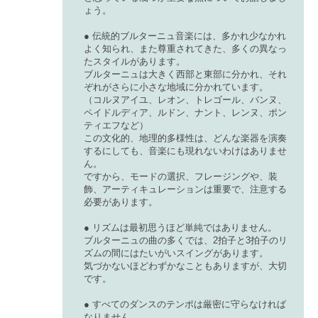
ょう。
● 伝統的ブルターニュ音楽には、多かれ少なかれ
よく知られ、また尊重されてきた、多くの異なっ
たスタイルがあります。
ブルターニュは大きく西部と東部に分かれ、それ
ぞれがさらに小さな地域に分かれています。
（コルヌアイユ、レオン、トレゴール、バンヌ、
ペイドルディア、ルドン、ナント、レンヌ、ポン
ティエフなど）
この文化的、地理的多様性は、どんな楽器を演奏
するにしても、音楽にも現れないわけはありませ
ん。
ですから、モードの選択、フレージングや、装
飾、アーティキュレーションは重要で、注意する
必要があります。
● リズムは最初思うほど単純ではありません。
ブルターニュの曲の多くでは、2拍子と3拍子のリ
ズムの間にはたいがいスイングがあります。
気づかないほどわずかなこともありますが、大切
です。
● すべてのダンスのテンポは厳密に守らなければ
なりません。