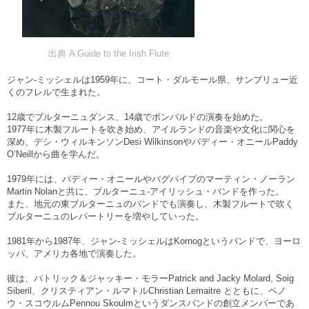
出典 A Guide to the Irish Flute
ジャン-ミッシェルは1959年に、コート・ダルモール県、サンブリュー近
くのフレルで生まれた。
12歳でブルターニュダンス、14歳でボンバルドの演奏を始めた。
1977年に木製フルートを吹き始め、アイルランドの音楽や文化に関心を
深め、デシ・ウィルキンソンDesi Wilkinsonやパディー・オニールPaddy
O’Neillから曲を学んだ。
1979年には、パディー・オニールやバグパイプのマーティン・ノーラン
Martin Nolanと共に、ブルターニュ-アイリッシュ・バンドを作った。
また、地元の東ブルターニュのバンドでも演奏し、木製フルートで吹く
ブルターニュのレパートリーを増やしていった。
1981年から1987年、ジャン-ミッシェルはKornogというバンドで、ヨーロ
ッパ、アメリカ各地で演奏した。
彼は、パトリック＆ジャッキー・モラーPatrick and Jacky Molard, Soig
Siberil、クリスティアン・ルマトルChristian Lemaitre とともに、ペノ
ウ・スコウルムPennou Skoulmというダンスバンドの創立メンバーであ