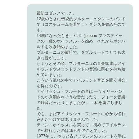
最初はダンスでした。
12歳のときに伝統的ブルターニュダンスのバンド
で（コスチュームを着て！）ダンスを始めたので
す。
14歳になったとき、ピポ（pipeau プラスティッ
クの一種のホイッスル）を始め、それからボンバ
ルドを吹き始めました。
ブルターニュの縦笛で、ダブルリードでとても大
きな音がします。
ちょうどその頃、ブルターニュの音楽家達はアイ
ルランドやスコットランドの音楽に関心を持ち始
めていました。
こういう流れの中でアイルランド音楽を聞く機会
を得たのです。
アイリッシュ・フルートの音は ―ケイリーバン
ドのかき消されそうな音だったり、フォーク音楽
の録音だったりしましたが、― 私を虜にしまし
た。
でも、まだアイリッシュ・フルートに心から惚れ
込んだわけではありませんでした。
ティン・ホイッスルを買って、初めてアイルラン
ドへ旅行したのは1976年のことでした。
1977年に、やっと古いフランスのフルートを手に