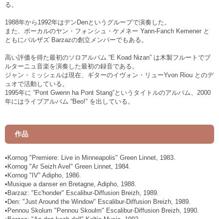
る。
1988年から1992年はデンDenというグループで演奏した。
また、ボーカルのヤン・フォンシュ・ケメネー Yann-Fanch Kemener と
ともにバルザズ Barzazの創立メンバーでもある。
高い評価を得た最初のソロアルバム “E Koad Nizan” は木製フルートでブ
ルターニュ音楽を演奏した最初の録音である。
ジャン・ミッシェルは現在、ギターのイヴォン・リューYvon Riou とのデ
ュオで活動している。
1995年に ”Pont Gwenn ha Pont Stang”というタイトルのアルバム、2000
年にはライブアルバム “Beo!” を出している。
作品
•Kornog "Premiere: Live in Minneapolis" Green Linnet, 1983.
•Kornog "Ar Seizh Avel" Green Linnet, 1984.
•Kornog "IV" Adipho, 1986.
•Musique a danser en Bretagne, Adipho, 1988.
•Barzaz: "Ec'honder" Escalibur-Diffusion Breizh, 1989.
•Den: "Just Around the Window" Escalibur-Diffusion Breizh, 1989.
•Pennou Skolum "Pennou Skoulm" Escalibur-Diffusion Breizh, 1990.