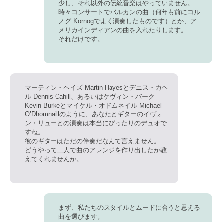
少し、それ以外の伝統音楽はやっていません。
時々コンサートでバルカンの曲（何年も前にコル
ノグ Kornogでよく演奏したものです）とか、ア
メリカインディアンの曲を入れたりします。
それだけです。
マーティン・ヘイズ Martin Hayesとデニス・カヘ
ル Dennis Cahill、あるいはケヴィン・バーク
Kevin Burkeとマイケル・オドムネイル Michael
O’Dhomnaillのように、あなたとギターのイヴォ
ン・リューとの演奏は本当にぴったりのデュオで
すね。
彼のギターはただの伴奏だなんて言えません。
どうやって二人で曲のアレンジを作り出したか教
えてくれませんか。
まず、私たちのスタイルとムードに合うと思える
曲を選びます。