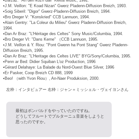
•Barzaz: "An den kozh dall" Keltia Music, 1992.
•J.M. Veillon: "E Koad Nizan" Gwerz Pladenn-Diffusion Breizh, 1993.
•Soig Siberil: "Digor" Gwerz-Pladenn-Diffusion Breizh, 1994.
•Bro Dreger V: "Konskried" CCB Lannuon, 1994.
•Alain Gentry: "La Coleur du Milieu" Gwerz Pladenn-Diffusion Breizh,
1994.
•Dan Ar Braz: "L'Héritage des Celtes" Sony Music/Columbia, 1994.
•Bro Dreger VI: "Dans Kerne" （CCB Lannuon, 1995.
•J.M. Veillon & Y. Riou: "Pont Gwenn ha Pont Stang" Gwerz Pladenn-
Diffusion Breizh, 1995.
•Dan Ar Braz: "L'Heritage des Celtes LIVE" BYG/Sony/Columbia, 1995.
•Penn ar Bed: Didier Squiban L'oz Production, 1996
•Gérard Delahaye: La Balade du Nord-Ouest Blue Silver, 1996
•Er Pasker, Coop Breizh CD 888, 1999
•Beo! （with Yvon Riou）, An-Naer Produksion, 2000.
左枠：インタビュアー 右枠：ジャン＝ミッシェル・ヴェイヨンさん
最初はボンバルドをやっていたのですね。
どうしてフルートでブルターニュ音楽をしようと
思ったのですか。