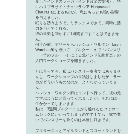
奏したインドのラーガ（インド音楽の旋法）、特
にハリプラサド・チョウラシア Hariprasad
Chaurasiaによるものが、私にもっとも強い影響
を与えました。
眠りを誘うようで、リラックスできて、同時に活
力を与えてくれる。
彼の音楽を聞かずに1週間すごすことはできませ
ん。
何年か前、デリーからハレシュ・ワルダン Harsh
Wardhan師を招いて、ブルターニュで「バンスリ
ー（竹のフルート）による北インド伝統音楽」の
入門ワークショップを開きました。
とは言っても、私はバンスリー奏者ではありませ
んし、ワークショップの世話はしましたが、ラー
ガがどういうものなのか、よくわかっていませ
ん。
ハレシュ・ワルダン師はインドへ行って、彼の元
で学ぶようにと言ってくれましたが、それには一
生かかってしまいます。
私は、3週間ブルターニュから離れるだけでホー
ムシックにかかってしまうのです！でも、家で寛
いでバンスリーを吹くのは本当に好きです。
ブルターニュとアイルランドとスコットランドを