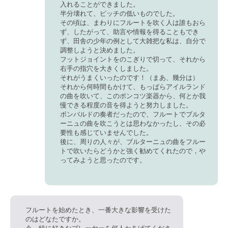
入れることができました。
半分壊れて、ピッチの低いものでした。
その頃は、まわりにフルートを吹く人は誰もおら
ず、したがって、助言や情報を得ることもでき
ず、田舎の少年の例として大雑把な私は、自分で
調整しようと決めました。
フットジョイントをのこぎりで切って、それから
右手の指穴を大きくしました。
それがうまくいったのです！（まあ、幾分は）
それから何時間もかけて、もっぱらアイルランド
の曲を吹いて、このポンコツ楽器から、何とか我
慢できる程度の音を得ようと努力しました。
ボンバルドの奏者だったので、フルートでブルタ
ーニュの曲を吹こうとは思わなかったし、その必
要性も感じていませんでした。
後に、周りの人々が、ブルターニュの曲をフルー
トで吹いたらどうかと強く勧めてくれたので，や
ってみようと思ったのです。
フルートを始めたとき、一番大きな影響を受けた
のはどなたですか。