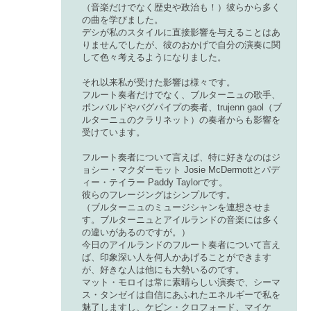
（音楽だけでなく歴史や政治も！）彼らから多く
の曲を学びました。
デシが私のスタイルに直接影響を与えることはあ
りませんでしたが、彼のおかげで自分の演奏に関
して色々考えるようになりました。
それ以来私が受けた影響は様々です。
フルート奏者だけでなく、ブルターニュの歌手、
ボンバルドやバグパイプの奏者、trujenn gaol（ブ
ルターニュのクラリネット）の奏者からも影響を
受けています。
フルート奏者について言えば、特に好きなのはジ
ョシー・マクダーモット Josie McDermottとパデ
ィー・テイラー Paddy Taylorです。
彼らのフレージングはシンプルです。
（ブルターニュのミュージシャンを連想させま
す。ブルターニュとアイルランドの音楽には多く
の違いがあるのですが。）
今日のアイルランドのフルート奏者について言え
ば、印象深い人を何人かあげることができます
が、好きな人は他にも大勢いるのです。
マット・モロイは常に素晴らしい演奏で、シーマ
ス・タンゼイは自信にあふれたエネルギーで私を
魅了しますし、ケビン・クロフォード、マイケ