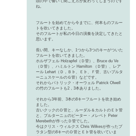
頭の中で響いて聞こえ方が変わってしまうのです
ね。
フルートを始めてから今までに、何本ものフルー
トを吹いてきました。
そのフルートが私の今日の演奏を決定してきたと
思います。
長い間、キーなしか、1つから3つのキーがついた
フルートを吹いてきました。
ホルザフェル Holzapfel（Ｄ管）、Bruce du Ve
（Ｄ管）、ハミルトン Hamilton （Ｄ管）、レア
ール Lehart（Ｄ，Ｂ♭、Ｅ♭、Ｆ管、古いブルタ
ーニュスケールのＧ管）などです。
それからパトリック・オーウェル Patrick Olwell
の竹のフルートも2，3本ありました。
それから3年前、3本の8キーフルートを吹き始め
ました。
古いクックのＤ管と、ルーダル＆カルトのＥ♭管
と、ブルターニュのピーター・メレベト Peter
Merebethが作ったＤ管でした。
今はクリス・ウィルクス Chris Wilkesが作ったプ
ラタン型の8キーのＤ管とＥ♭管を吹いていま