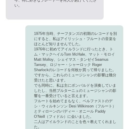
今、特に好きなプレーヤーを何人かあげてくださ
い。
1975年当時、チーフタンズの初期のレコードを別
にすると、私はアイリッシュ・フルートの音楽を
ほとんど知りませんでした。
1976年に初めてアイルランドに行ったとき、ト
ム・マックヘイルTom McHale、マット・モロイ
Matt Molloy、シェイマス・タンゼイSeamus
Tansey、ロジャー・シャーロック Roger
Sharlockのレコードを何枚か買って帰りました。
ですから、これらのミュージシャンの影響は幾分
受けたと思います。
でも同時に、私は主にボンバルドを演奏していま
したし、当然ブルターニュのミュージシャンの影
響を一番受けていると言えます。
フルートを始めてまもなく、ベルファストのデ
シ・ウィルキンソン Desi Wilkinson（フルート）
とティローンのパディー・オニール Paddy
O’Neill（フィドル）に会いました。
二人はアイルランドのことを色々教えてくれまし
た。