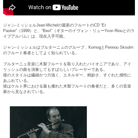
ジャン-ミッシェルJean-Michelの最新のフルートのCD “Er
Pasker”（1999）と、“Beo!”（ギターのイヴォン・リューYvon Riouとのラ
イブアルバム）は、現在入手可能。
ジャン-ミッシェルはブルターニュのグループ、KornogとPennou Skoulm
のフルート奏者としてよく知られている。
ブルターニュ音楽に木製フルートを取り入れたパイオニアであり、アイ
リッシュの曲を演奏してもすばらしいプレーヤーである。
彼のスタイルは繊細かつ力強く、エネルギー、精妙さ、すぐれた感性に
あふれている。
彼はケルト界における最も優れた木製フルートの奏者だと、多くの音楽
家から見なされている。