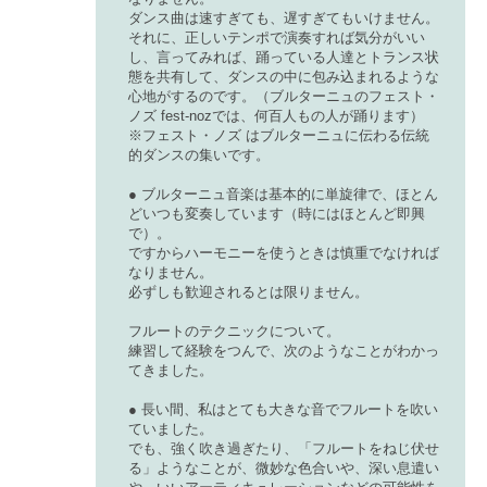
ダンス曲は速すぎても、遅すぎてもいけません。
それに、正しいテンポで演奏すれば気分がいい
し、言ってみれば、踊っている人達とトランス状
態を共有して、ダンスの中に包み込まれるような
心地がするのです。（ブルターニュのフェスト・
ノズ fest-nozでは、何百人もの人が踊ります）
※フェスト・ノズ はブルターニュに伝わる伝統
的ダンスの集いです。
● ブルターニュ音楽は基本的に単旋律で、ほとん
どいつも変奏しています（時にはほとんど即興
で）。
ですからハーモニーを使うときは慎重でなければ
なりません。
必ずしも歓迎されるとは限りません。
フルートのテクニックについて。
練習して経験をつんで、次のようなことがわかっ
てきました。
● 長い間、私はとても大きな音でフルートを吹い
ていました。
でも、強く吹き過ぎたり、「フルートをねじ伏せ
る」ようなことが、微妙な色合いや、深い息遣い