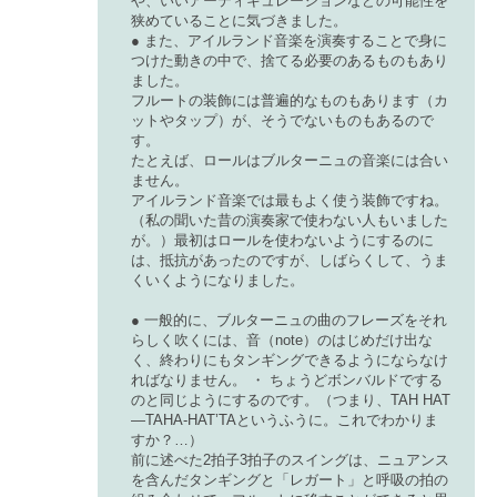
や、いいアーティキュレーションなどの可能性を
狭めていることに気づきました。
● また、アイルランド音楽を演奏することで身に
つけた動きの中で、捨てる必要のあるものもあり
ました。
フルートの装飾には普遍的なものもあります（カ
ットやタップ）が、そうでないものもあるので
す。
たとえば、ロールはブルターニュの音楽には合い
ません。
アイルランド音楽では最もよく使う装飾ですね。
（私の聞いた昔の演奏家で使わない人もいました
が。）最初はロールを使わないようにするのに
は、抵抗があったのですが、しばらくして、うま
くいくようになりました。
● 一般的に、ブルターニュの曲のフレーズをそれ
らしく吹くには、音（note）のはじめだけ出な
く、終わりにもタンギングできるようにならなけ
ればなりません。 ・ ちょうどボンバルドでする
のと同じようにするのです。（つまり、TAH HAT
—TAHA-HAT’TAというふうに。これでわかりま
すか？…）
前に述べた2拍子3拍子のスイングは、ニュアンス
を含んだタンギングと「レガート」と呼吸の拍の