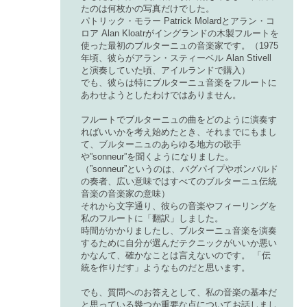
たのは何枚かの写真だけでした。
パトリック・モラー Patrick Molardとアラン・コ
ロア Alan Kloatrがイングランドの木製フルートを
使った最初のブルターニュの音楽家です。（1975
年頃、彼らがアラン・スティーベル Alan Stivell
と演奏していた頃、アイルランドで購入）
でも、彼らは特にブルターニュ音楽をフルートに
あわせようとしたわけではありません。
フルートでブルターニュの曲をどのように演奏す
ればいいかを考え始めたとき、それまでにもまし
て、ブルターニュのあらゆる地方の歌手
や”sonneur”を聞くようになりました。
（”sonneur”というのは、バグパイプやボンバルド
の奏者、広い意味ではすべてのブルターニュ伝統
音楽の音楽家の意味）
それから文字通り、彼らの音楽やフィーリングを
私のフルートに「翻訳」しました。
時間がかかりましたし、ブルターニュ音楽を演奏
するために自分が選んだテクニックがいいか悪い
かなんて、確かなことは言えないのです。 「伝
統を作りだす」ようなものだと思います。
でも、質問へのお答えとして、私の音楽の基本だ
と思っている幾つか重要な点についてお話しまし