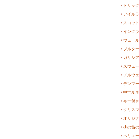
トリッ
アイル
スコッ
イング
ウェー
ブルタ
ガリシ
スウェ
ノルウ
デンマ
中世ル
キー付
クリス
オリジ
柳の笛
ヘリエ