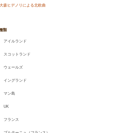
o & 大森ヒデノリによる北欧曲
種類
アイルランド
スコットランド
ウェールズ
イングランド
マン島
UK
フランス
ブルターニュ（フランス）