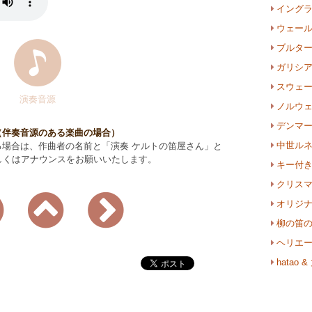
イング
ウェー
ブルタ
ガリシ
スウェ
演奏音源
ノルウ
デンマ
（伴奏音源のある楽曲の場合）
中世ル
れる場合は、作曲者の名前と「演奏 ケルトの笛屋さん」と
しくはアナウンスをお願いいたします。
キー付
クリス
オリジ
柳の笛
ヘリエ
hata