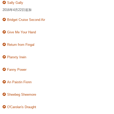
Sally Gally
2016年4月22日追加
Bridget Cruise Second Air
Give Me Your Hand
Return from Fingal
Planxty Irwin
Fanny Power
An Paistin Fionn
Sheebeg Sheemore
O'Carolan's Draught