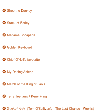
Shoe the Donkey
Stack of Barley
Madame Bonaparte
Golden Keyboard
Chief O'Neil's favourite
My Darling Asleep
March of the King of Laois
Terry Teehan's / Kerry Fling
3つのポルカ（Tom O'Sullivan's - The Last Chance - Wren's）