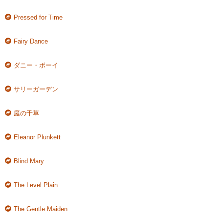
Pressed for Time
Fairy Dance
ダニー・ボーイ
サリーガーデン
庭の千草
Eleanor Plunkett
Blind Mary
The Level Plain
The Gentle Maiden