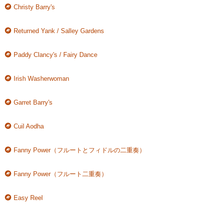
Christy Barry's
Returned Yank / Salley Gardens
Paddy Clancy's / Fairy Dance
Irish Washerwoman
Garret Barry's
Cuil Aodha
Fanny Power（フルートとフィドルの二重奏）
Fanny Power（フルート二重奏）
Easy Reel