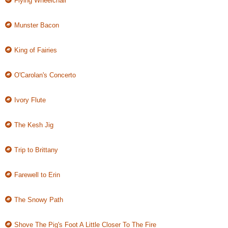
Flying Wheelchair
Munster Bacon
King of Fairies
O'Carolan's Concerto
Ivory Flute
The Kesh Jig
Trip to Brittany
Farewell to Erin
The Snowy Path
Shove The Pig's Foot A Little Closer To The Fire