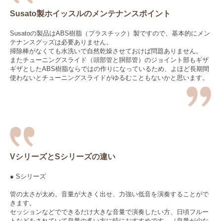
Susato製ホイッスルのメンテナンスポイント
Susatoの製品はABS樹脂（プラスチック）製ですので、基本的にメン
テナンスグッズは必要ありません。
掃除棒がなくても水洗いで自然乾燥させておけば問題ありません。
またチューニングスライド（頭部管と胴部管）のジョイント部もギザ
ギザとしたABS樹脂ならではの作りになっているため、よほど長期間
使わないとチューニングスライドがゆるむこともないかと思います。
VシリーズとSシリーズの違い
● Sシリーズ
管の太さが太め。音量が大きく出せ、力強い低音を演奏することがで
きます。
セッションなどでできるだけ大きな音量で演奏したい方、日頃フルー
トなどをされていて息量の多い方に特におすすめです。（息量が少な