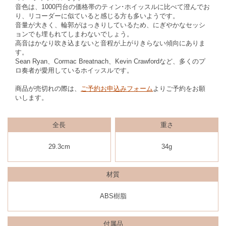
音色は、1000円台の価格帯のティン･ホイッスルに比べて澄んでお
り、リコーダーに似ていると感じる方も多いようです。
音量が大きく、輪郭がはっきりしているため、にぎやかなセッシ
ョンでも埋もれてしまわないでしょう。
高音はかなり吹き込まないと音程が上がりきらない傾向にありま
す。
Sean Ryan、Cormac Breatnach、Kevin Crawfordなど、多くのプ
ロ奏者が愛用しているホイッスルです。
商品が売切れの際は、
ご予約お申込みフォーム
よりご予約をお願
いします。
全長
重さ
29.3cm
34g
材質
ABS樹脂
付属品