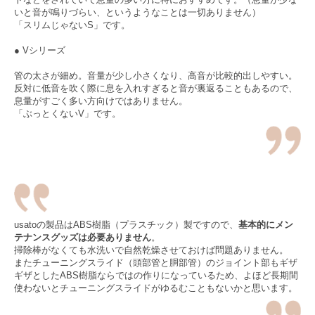
いと音が鳴りづらい、というようなことは一切ありません）
「スリムじゃないS」です。
● Vシリーズ
管の太さが細め。音量が少し小さくなり、高音が比較的出しやすい。
反対に低音を吹く際に息を入れすぎると音が裏返ることもあるので、
息量がすごく多い方向けではありません。
「ぶっとくないV」です。
usatoの製品はABS樹脂（プラスチック）製ですので、
基本的にメン
テナンスグッズは必要ありません
。
掃除棒がなくても水洗いで自然乾燥させておけば問題ありません。
またチューニングスライド（頭部管と胴部管）のジョイント部もギザ
ギザとしたABS樹脂ならではの作りになっているため、よほど長期間
使わないとチューニングスライドがゆるむこともないかと思います。