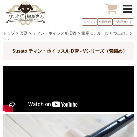
ログイン
会員登録
ご利用ガイド
トップ > 楽器 > ティン・ホイッスル D管 > 量産モデル（ひとつ上のラン
ク）
Susato ティン・ホイッスル D管 - Vシリーズ（管細め）