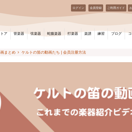
ログイン
会員登録
ご利用ガイド
ストア
管楽器
弦楽器
蛇腹楽器
打楽器
楽譜
練習
ブログ
コ
動画まとめ
ケルトの笛の動画たち | 会员注册方法