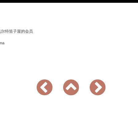
凯尔特笛子屋的会员
ama