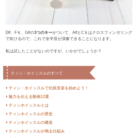
D#、F♮、G#の
3つのキー
がついて、A#とC♮はクロスフィンガリング
で吹けるので、これで全半音が演奏できることになります。
私は試したことがないのですが、いかがでしょうか？
ティン・ホイッスルのすべて
ティン・ホイッスルで伝統音楽を始めよう！
魅力を伝える動画12選
ティンホイッスルとは
ティンホイッスルの歴史
ティンホイッスルの構造
ティンホイッスルが鳴る仕組み