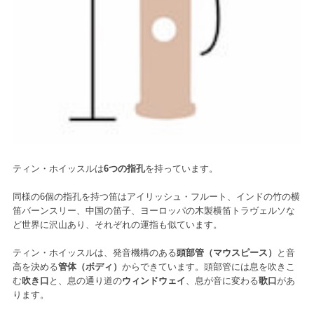
ティン・ホイッスルは
6つの指孔
を持っています。
同様の6個の指孔を持つ笛はアイリッシュ・フルート、インドの竹の横
笛バーンスリー、中国の笛子、ヨーロッパの木製横笛トラヴェルソな
ど世界に沢山あり、それぞれの運指も似ています。
ティン・ホイッスルは、発音機構のある
頭部管（マウスピース）
と音
高を決める
管体（ボディ）
からできています。頭部管には息を吹きこ
む
吹き口
と、息の通り道の
ウィンドウェイ
、息が音に変わる
歌口
があ
ります。