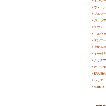
イング
ウェー
ブルタ
ガリシ
スウェ
ノルウ
デンマ
中世ル
キー付
クリス
オリジ
柳の笛
ヘリエ
hata