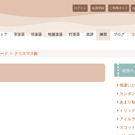
ログイン
会員登録
ご利用ガイド
ストア
管楽器
弦楽器
蛇腹楽器
打楽器
楽譜
練習
ブログ
コ
ロード
クリスマス曲
楽譜の
指遣い
カンタ
あまり
トリッ
アイル
スコッ