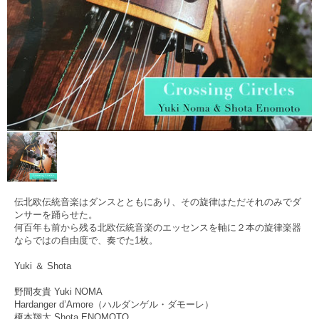
伝北欧伝統音楽はダンスとともにあり、その旋律はただそれのみでダ
ンサーを踊らせた。
何百年も前から残る北欧伝統音楽のエッセンスを軸に２本の旋律楽器
ならではの自由度で、奏でた1枚。
Yuki ＆ Shota
野間友貴 Yuki NOMA
Hardanger d’Amore（ハルダンゲル・ダモーレ）
榎本翔太 Shota ENOMOTO