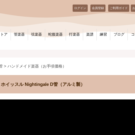
ログイン
会員登録
ご利用ガイド
ストア
管楽器
弦楽器
蛇腹楽器
打楽器
楽譜
練習
ブログ
コ
D管 > ハンドメイド楽器（お手頃価格）
ィン・ホイッスル Nightingale D管（アルミ製）