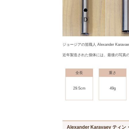
ジョージアの笛職人 Alexander K
近年製造された個体には、最後の写真
全長
重さ
29.5cm
49g
Alexander Karavaev テ