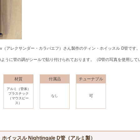
aravaev（アレクサンダー・カラバエフ）さん製作のティン・ホイッスル D管です
のように管の調がシールで貼り付けられております。（D管の写真を使用して
材質
付属品
チューナブル
アルミ（管体）
プラスチック
可
なし
（マウスピー
ス）
ィン・ホイッスル Nightingale D管（アルミ製）