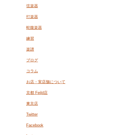
弦楽器
打楽器
蛇腹楽器
練習
楽譜
ブログ
コラム
お店・実店舗について
京都 Feild店
東京店
Twitter
Facebook