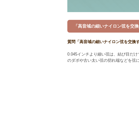
「高音域の細いナイロン弦を交換
質問「高音域の細いナイロン弦を交換
0.045インチより細い弦は、結び目
のダボや古い太い弦の切れ端などを弦