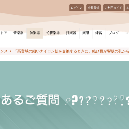
ログイン
会員登録
ご利用ガイド
ストア
管楽器
弦楽器
蛇腹楽器
打楽器
楽譜
練習
ブログ
コ
ナンス
「高音域の細いナイロン弦を交換するときに、結び目が響板の孔か