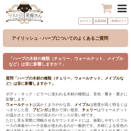
ログイン
会員登録
ご利用ガイド
アイリッシュ・ハープについてのよくあるご質問
「ハープの木材の種類（チェリー、ウォールナット、メイプル
など）は音に影響しますか？」
質問「ハープの木材の種類（チェリー、ウォールナット、メイプルな
ど）は音に影響しますか？」
ボディ・ネック・ピラーに使われる木材の種類は、音色・響き・重さに
影響します。
ウォールナット
は温かくまろやかな音、
メイプル
は密度が高く明るくは
っきりした音、
ブビンガ
は豊かで深い低音、
チェリー
はウォールナット
の温かさとブビンガの深さのバランスが良い材です。
ただし音を実際に増幅させるサウンドボードには、振動しやすいスプル
ースの単板やバーチ合板が使われるのが一般的です。木材による音色の
差は主観も大きいので、木目や音色が「これだ」と思えるものを選んで