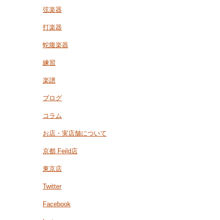
弦楽器
打楽器
蛇腹楽器
練習
楽譜
ブログ
コラム
お店・実店舗について
京都 Feild店
東京店
Twitter
Facebook