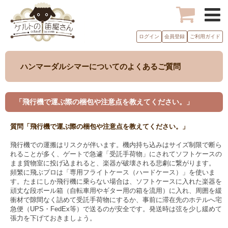
ログイン
会員登録
ご利用ガイド
ハンマーダルシマーについてのよくあるご質問
「飛行機で運ぶ際の梱包や注意点を教えてください。」
質問「飛行機で運ぶ際の梱包や注意点を教えてください。」
飛行機での運搬はリスクが伴います。機内持ち込みはサイズ制限で断ら
れることが多く、ゲートで急遽「受託手荷物」にされてソフトケースの
まま貨物室に投げ込まれると、楽器が破壊される悲劇に繋がります。
頻繁に飛ぶプロは「専用フライトケース（ハードケース）」を使いま
す。たまにしか飛行機に乗らない場合は、ソフトケースに入れた楽器を
頑丈な段ボール箱（自転車用やギター用の箱を流用）に入れ、周囲を緩
衝材で隙間なく詰めて受託手荷物にするか、事前に滞在先のホテルへ宅
急便（UPS・FedEx等）で送るのが安全です。発送時は弦を少し緩めて
張力を下げておきましょう。