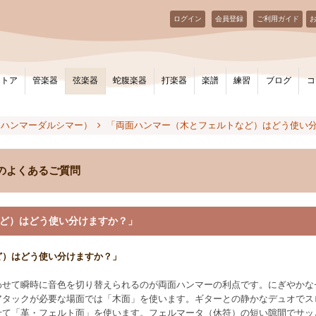
ログイン
会員登録
ご利用ガイド
ストア
管楽器
弦楽器
蛇腹楽器
打楽器
楽譜
練習
ブログ
コ
（ハンマーダルシマー）
「両面ハンマー（木とフェルトなど）はどう使い
のよくあるご質問
ど）はどう使い分けますか？」
ど）はどう使い分けますか？」
わせて瞬時に音色を切り替えられるのが両面ハンマーの利点です。にぎやかな
アタックが必要な場面では「木面」を使います。ギターとの静かなデュオでス
せて「革・フェルト面」を使います。フェルマータ（休符）の短い隙間でサッ