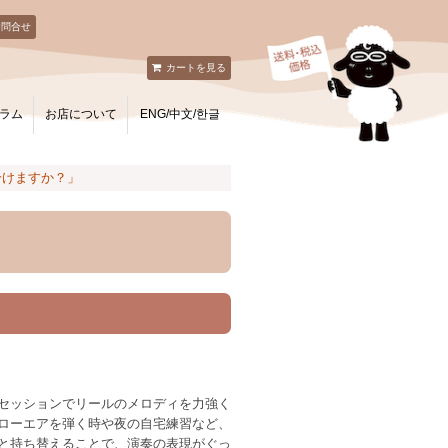
お問合せ
カートを見る
ラム
お店について
ENG/中文/한글
分けますか？」
セッションでリールのメロディを力強く
ローエアを弾く時や夜の自宅練習など、
と持ち替えることで、演奏の表現がぐっ