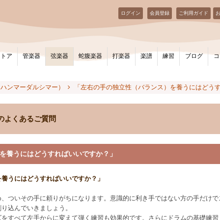
ログイン
会員登録
ご利用ガイド
ストア
管楽器
弦楽器
蛇腹楽器
打楽器
楽譜
練習
ブログ
コ
（ハンマーダルシマー）
「左右の手の独立性（バランス）を養うにはどう
のよくあるご質問
を養うにはどうすればいいですか？」
を養うにはどうすればいいですか？」
め、ついその手に頼りがちになります。意識的に利き手ではない方の手だけで
刷り込んでいきましょう。
ズをすべて左手からに変えて弾く練習も効果的です。さらにドラムの基礎練習