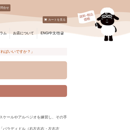
お問合せ
カートを見る
ラム
お店について
ENG/中文/한글
すればいいですか？」
スケールやアルペジオを練習し、その手
「パラディドル（右左右右・左右左