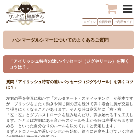
ログイン
会員登録
ご利用ガイド
ハンマーダルシマーについてのよくあるご質問
「アイリッシュ特有の速いパッセージ（ジグやリール）を弾く
コツは？」
質問「アイリッシュ特有の速いパッセージ（ジグやリール）を弾くコツ
は？」
左右の手を交互に動かす「オルタネート・スティッキング」が基本です
が、ブリッジをまたぐ動きや同じ側の弦を続けて弾く場合に腕が交差し
て弾きにくくなることがあります。そんな時は意図的に「右・右」
「左・左」とダブルストロークを組み込んだり、弾き始める手を工夫し
ます。たとえば左側にある音からスケールを上がる時は左手から叩き始
める、といった自分なりのルールを決めておくと安定します。
まずメトロノームで遅いテンポから始め、徐々に速度を上げていく地道
な練習が結局一番の近道です。