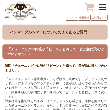
ログイン
会員登録
ご利用ガイド
ハンマーダルシマーについてのよくあるご質問
「チューニング中に弦が「ピーン」と鳴って、音が急に飛んで
合いません。」
質問「チューニング中に弦が「ピーン」と鳴って、音が急に飛んで合い
ません。」
「スティクション（静止摩擦）」と呼ばれる現象です。ブリッジ頂点の
サドル（デルリン等のプラスチック棒）に弦が食い込んで引っかかって
いる状態で、ペグを回しても弦はサドルで止まったまま張力だけが上が
り、限界を超えた瞬間にサドルを滑って「ピーン」と音程が一気に変わ
ります。
対策は弦を指で軽くつまみ上げてブリッジから浮かせ、摩擦を解放して
からチューニングすること。また、サドル自体を少し回転させて弦の当
たる面を変えたり、サドルの溝に鉛筆の芯（黒鉛）を少し塗って滑りを