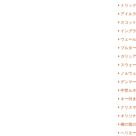
トリッ
アイル
スコッ
イング
ウェー
ブルタ
ガリシ
スウェ
ノルウ
デンマ
中世ル
キー付
クリス
オリジ
柳の笛
ヘリエ