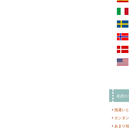
楽譜の
指遣い
カンタ
あまり