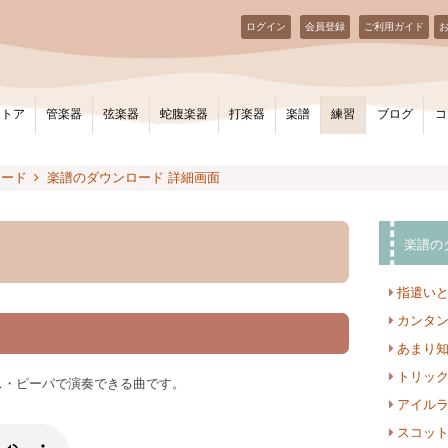
ログイン
会員登録
ご利用ガイド
ストア
管楽器
弦楽器
蛇腹楽器
打楽器
楽譜
練習
ブログ
コ
ロード
楽譜のダウンロード 詳細画面
楽譜の
指遣い
カンタ
あまり
トリッ
ス・ピーパで演奏できる曲です。
アイル
スコッ