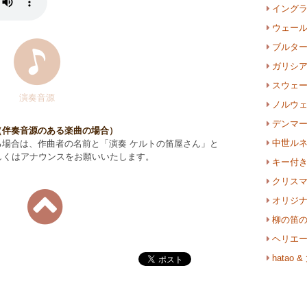
イング
ウェー
ブルタ
ガリシ
スウェ
演奏音源
ノルウ
デンマ
（伴奏音源のある楽曲の場合）
中世ル
れる場合は、作曲者の名前と「演奏 ケルトの笛屋さん」と
しくはアナウンスをお願いいたします。
キー付
クリス
オリジ
柳の笛
ヘリエ
hata