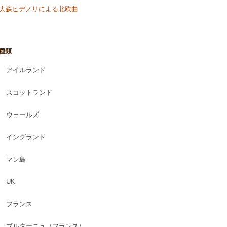
o & 大森ヒデノリによる北欧曲
種類
アイルランド
スコットランド
ウェールズ
イングランド
マン島
UK
フランス
ブルターニュ（フランス）