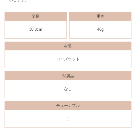
全長
重さ
30.8cm
46g
材質
ローズウッド
付属品
なし
チューナブル
可