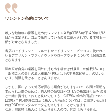
ワシントン条約について
希少な動植物の保護を定めたワシントン条約(CITES)が平成29年1月2
日から改定され、当店で販売している楽器に使用されている木材も一
部が対象となりました。
当店のアイリッシュ・フルートやアイリッシュ・ピッコロに使われて
いるアフリカン・ブラックウッドやローズウッドについては保護対象
となります。
演奏家が自分の楽器を国外に持ち出す場合は付属書Ⅱの解釈15のｂ）
「船積ごとの合計の最大重量が 10kg 以下の非商業的輸出」の扱いと
なり、制限を受けることはありません。
しかし、国によって対応が異なる場合がありますので、税関で証明を
求められた際のために、購入時の領収証やCITESの輸出許可証を 楽器
と一緒に携行しておくと良いでしょう。CITESの輸出許可証について
は2017年10月以降に当店に輸入した商品については、ご請求いただけ
ればPDFのデジタルデータをお送りすることができます。
なお、帰国時は輸入にはあたりませんので、問題はありません。