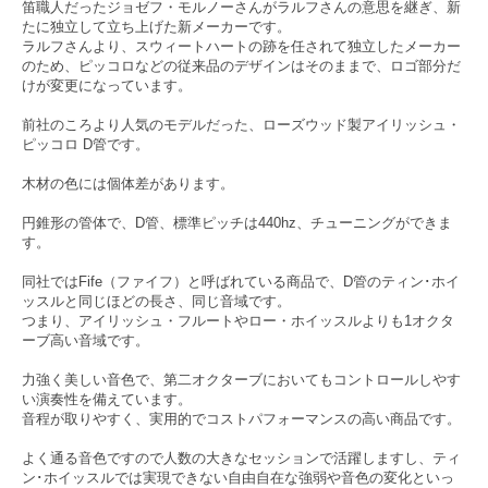
笛職人だったジョゼフ・モルノーさんがラルフさんの意思を継ぎ、新
たに独立して立ち上げた新メーカーです。
ラルフさんより、スウィートハートの跡を任されて独立したメーカー
のため、ピッコロなどの従来品のデザインはそのままで、ロゴ部分だ
けが変更になっています。
前社のころより人気のモデルだった、ローズウッド製アイリッシュ・
ピッコロ D管です。
木材の色には個体差があります。
円錐形の管体で、D管、標準ピッチは440hz、チューニングができま
す。
同社ではFife（ファイフ）と呼ばれている商品で、D管のティン･ホイ
ッスルと同じほどの長さ、同じ音域です。
つまり、アイリッシュ・フルートやロー・ホイッスルよりも1オクタ
ーブ高い音域です。
力強く美しい音色で、第二オクターブにおいてもコントロールしやす
い演奏性を備えています。
音程が取りやすく、実用的でコストパフォーマンスの高い商品です。
よく通る音色ですので人数の大きなセッションで活躍しますし、ティ
ン･ホイッスルでは実現できない自由自在な強弱や音色の変化といっ