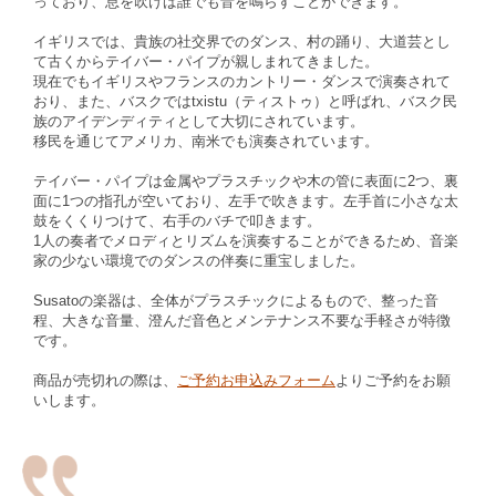
っており、息を吹けば誰でも音を鳴らすことができます。
イギリスでは、貴族の社交界でのダンス、村の踊り、大道芸とし
て古くからテイバー・パイプが親しまれてきました。
現在でもイギリスやフランスのカントリー・ダンスで演奏されて
おり、また、バスクではtxistu（ティストゥ）と呼ばれ、バスク民
族のアイデンディティとして大切にされています。
移民を通じてアメリカ、南米でも演奏されています。
テイバー・パイプは金属やプラスチックや木の管に表面に2つ、裏
面に1つの指孔が空いており、左手で吹きます。左手首に小さな太
鼓をくくりつけて、右手のバチで叩きます。
1人の奏者でメロディとリズムを演奏することができるため、音楽
家の少ない環境でのダンスの伴奏に重宝しました。
Susatoの楽器は、全体がプラスチックによるもので、整った音
程、大きな音量、澄んだ音色とメンテナンス不要な手軽さが特徴
です。
商品が売切れの際は、
ご予約お申込みフォーム
よりご予約をお願
いします。