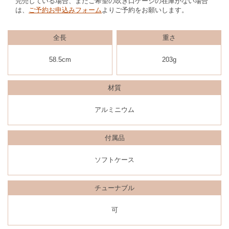
完売している場合、またご希望の吹き口ゲージの在庫がない場合
は、
ご予約お申込みフォーム
よりご予約をお願いします。
全長
重さ
58.5cm
203g
材質
アルミニウム
付属品
ソフトケース
チューナブル
可