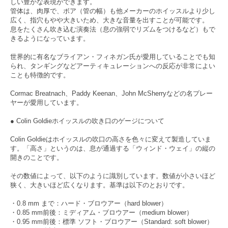
しい豊かな表現ができます。
管体は、肉厚で、ボア（管の幅）も他メーカーのホイッスルより少し
広く、指穴もやや大きいため、大きな音量を出すことが可能です。
息をたくさん吹き込む演奏法（息の強弱でリズムをつけるなど）もで
きるようになっています。
世界的に有名なブライアン・フィネガン氏が愛用していることでも知
られ、タンギングなどアーティキュレーションへの反応が非常によい
ことも特徴的です。
Cormac Breatnach、Paddy Keenan、John McSherryなどの名プレー
ヤーが愛用しています。
● Colin Goldieホイッスルの吹き口のゲージについて
Colin Goldieはホイッスルの吹口の高さを色々に変えて製造していま
す。「高さ」というのは、息が通過する「ウィンド・ウェイ」の縦の
開きのことです。
その数値によって、以下のように識別しています。数値が小さいほど
狭く、大きいほど広くなります。基準は以下のとおりです。
・0.8 mm まで：ハード・ブロウアー（hard blower）
・0.85 mm前後：ミディアム・ブロウアー（medium blower）
・0.95 mm前後：標準 ソフト・ブロウアー（Standard: soft blower）