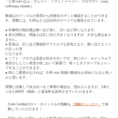
・1.00 mm 以上：ヴェリー・ソフト／イージー・ブロウアー（very
soft/easy blower）
数値はホイッスルの管尻から内側をのぞくと確認することができま
す。実際には、0.95など上記以外のゲージでも製造されています。
● 吹奏時の抵抗感は狭いほど強く、広いほど弱くなります。
● 息の消耗は、理論上は広いほど大きくなりますが、大きな差はあり
ません。
● 音色は、広いほど開放的でマイルドな音色となり、狭いほどエッジ
の立った音
になります。
● ソフト・ブロウは高音が吹きやすいです。特にロー・ホイッスルで
発音がしにくい高音のBにおいて顕著で、軽々とオクターブをジャン
プすることができます。
● 特にご要望がなければ、0.95 mm 前後の数値をお求めになると良い
かと思います。
実際に試奏して吹き比べをご希望の場合は、恐れ入りますが、1本に
つき1,000円（税抜）と返送料を請求させていただきます。
Colin Goldieのロー・ホイッスルの指幅を
「指幅チェッカー」
で体
験していただけます！