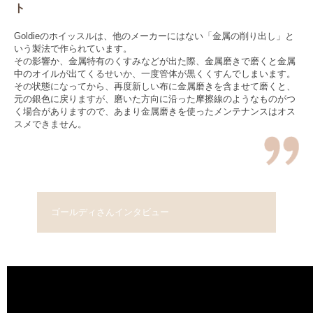
ト
Goldieのホイッスルは、他のメーカーにはない「金属の削り出し」と
いう製法で作られています。
その影響か、金属特有のくすみなどが出た際、金属磨きで磨くと金属
中のオイルが出てくるせいか、一度管体が黒くくすんでしまいます。
その状態になってから、再度新しい布に金属磨きを含ませて磨くと、
元の銀色に戻りますが、磨いた方向に沿った摩擦線のようなものがつ
く場合がありますので、あまり金属磨きを使ったメンテナンスはオス
スメできません。
ゴールディさんインタビュー