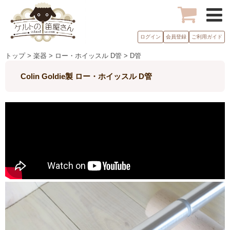
ログイン
会員登録
ご利用ガイド
トップ > 楽器 > ロー・ホイッスル D管 > D管
Colin Goldie製 ロー・ホイッスル D管