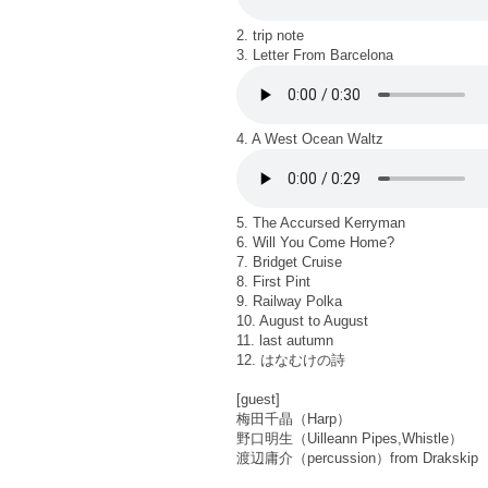
2. trip note
3. Letter From Barcelona
4. A West Ocean Waltz
5. The Accursed Kerryman
6. Will You Come Home?
7. Bridget Cruise
8. First Pint
9. Railway Polka
10. August to August
11. last autumn
12. はなむけの詩
[guest]
梅田千晶（Harp）
野口明生（Uilleann Pipes,Whistle）
渡辺庸介（percussion）from Drakskip