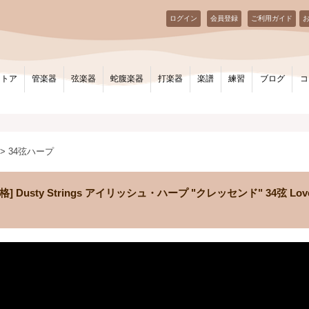
ログイン
会員登録
ご利用ガイド
ストア
管楽器
弦楽器
蛇腹楽器
打楽器
楽譜
練習
ブログ
コ
> 34弦ハープ
Dusty Strings アイリッシュ・ハープ "クレッセンド" 34弦 Lo