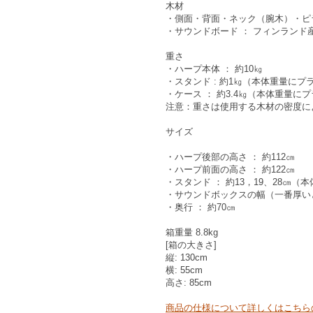
木材
・側面・背面・ネック（腕木）・ピラ
・サウンドボード ： フィンランド
重さ
・ハープ本体 ： 約10㎏
・スタンド : 約1㎏（本体重量にプ
・ケース ： 約3.4㎏（本体重量に
注意：重さは使用する木材の密度に
サイズ
・ハープ後部の高さ ： 約112㎝
・ハープ前面の高さ ： 約122㎝
・スタンド ： 約13，19、28㎝（
・サウンドボックスの幅（一番厚いと
・奥行 ： 約70㎝
箱重量 8.8kg
[箱の大きさ]
縦: 130cm
横: 55cm
高さ: 85cm
商品の仕様について詳しくはこちら