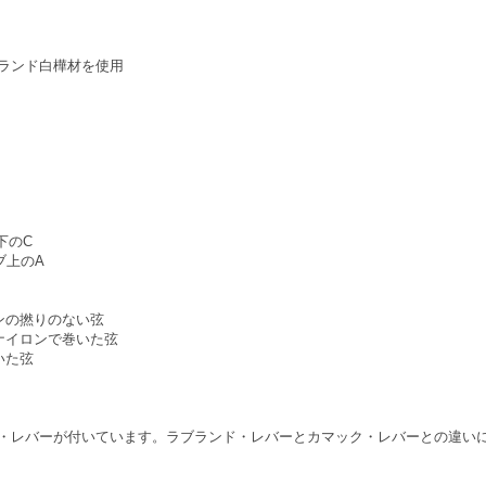
ランド白樺材を使用
下のC
ブ上のA
ンの撚りのない弦
ナイロンで巻いた弦
いた弦
・レバーが付いています。ラブランド・レバーとカマック・レバーとの違い