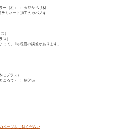
ー（柱） ： 天然サペリ材
産ラミネート加工のカバノキ
ラス）
プラス）
よって、1㎏程度の誤差があります。
本体にプラス）
ころで） ： 約34㎝
のページをご覧ください