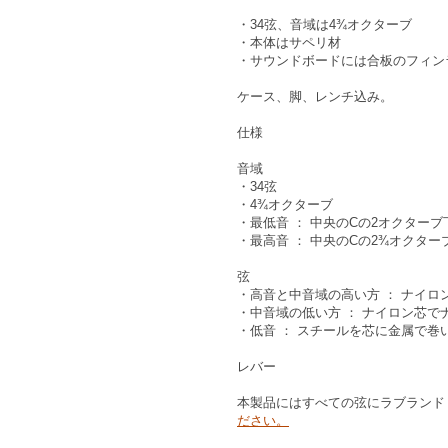
・34弦、音域は4¾オクターブ
・本体はサペリ材
・サウンドボードには合板のフィン
ケース、脚、レンチ込み。
仕様
音域
・34弦
・4¾オクターブ
・最低音 ： 中央のCの2オクターブ
・最高音 ： 中央のCの2¾オクター
弦
・高音と中音域の高い方 ： ナイロ
・中音域の低い方 ： ナイロン芯で
・低音 ： スチールを芯に金属で巻
レバー
本製品にはすべての弦にラブランド
ださい。