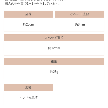
職人の手作業で1本1本作られています。
全長
小ヘッド直径
約25cm
約8mm
大ヘッド直径
約12mm
重量
約23g
素材
アフリカ黒檀