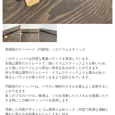
黒檀製のテーパード（円錐型）ソロドラムスティック
このティッパーは完璧な重量バランスを実現しています。
先端は通常のストレートで、細いドラムスティックよりも軽いため、
より速いスピードとより明るい音色を生み出すことができます。
持ち手側は通常のストレート・ドラムスティックよりも重みがあり、
握るとバランスが取りやすくなるよう設計されています。
円錐形のティッパーは、バウロン独特のスキルを最もよく反映するこ
とができます。
多くのプロのバウロン奏者は、ソロを演奏したりスキルを披露したり
する時にこの種のティッパーを使用します。
湾曲した凹面デザインとゴム製滑り止めリング（完璧で快適な感触と
優れた滑り止め効果をもたらします）付き。