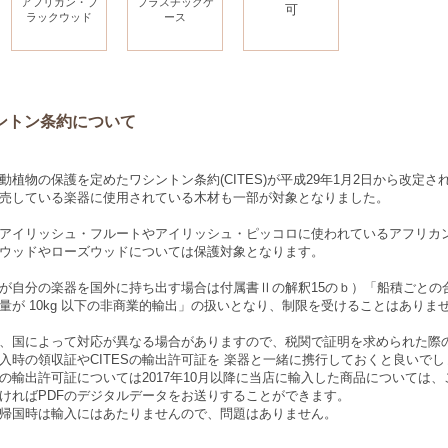
アフリカン・ブ
プラスチックケ
可
ラックウッド
ース
ントン条約について
動植物の保護を定めたワシントン条約(CITES)が平成29年1月2日から改定さ
売している楽器に使用されている木材も一部が対象となりました。
アイリッシュ・フルートやアイリッシュ・ピッコロに使われているアフリカ
ウッドやローズウッドについては保護対象となります。
が自分の楽器を国外に持ち出す場合は付属書Ⅱの解釈15のｂ）「船積ごとの
量が 10kg 以下の非商業的輸出」の扱いとなり、制限を受けることはありま
、国によって対応が異なる場合がありますので、税関で証明を求められた際
入時の領収証やCITESの輸出許可証を 楽器と一緒に携行しておくと良いでし
ESの輸出許可証については2017年10月以降に当店に輸入した商品については
ければPDFのデジタルデータをお送りすることができます。
帰国時は輸入にはあたりませんので、問題はありません。