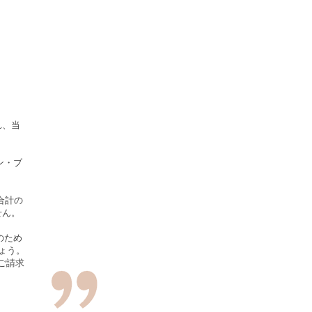
れ、当
ン・ブ
合計の
せん。
のため
ょう。
、ご請求