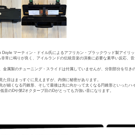
in Doyle マーティン・ドイル氏によるアフリカン・ブラックウッド製アイリ
ながら非常に鳴りが良く、アイルランドの伝統音楽の演奏に必要な素早い反応、
、金属製のチューニング・スライドは付属していませんが、分割部分を引き
見た目はまっすぐに見えますが、内側に秘密があります。
先が細くなる円錐形、そして最後は先に向かって太くなる円錐形といったハ
最低音のDや第2オクターブ目のDがとっても力強い音になります。