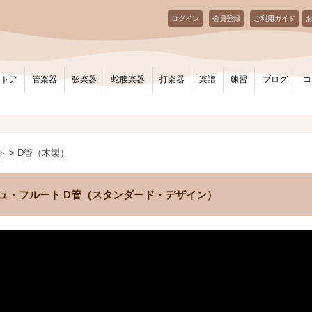
ログイン
会員登録
ご利用ガイド
ストア
管楽器
弦楽器
蛇腹楽器
打楽器
楽譜
練習
ブログ
コ
ト > D管（木製）
イリッシュ・フルート D管（スタンダード・デザイン）