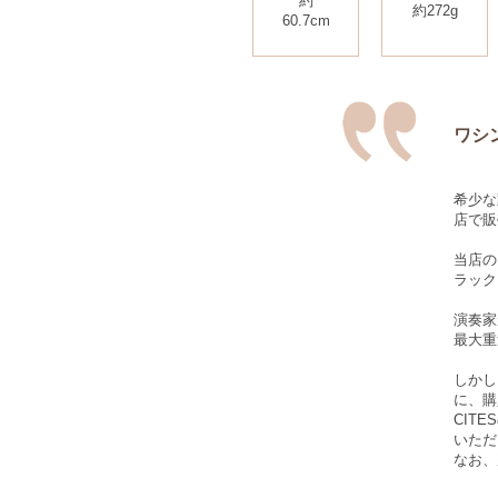
約
約272g
60.7cm
ワシ
希少な
店で販
当店の
ラック
演奏家
最大重
しかし
に、購
CIT
いただ
なお、